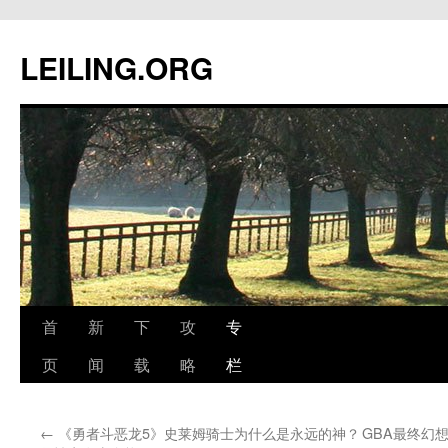
跳
至
LEILING.ORG
正
文
首
新
下
攻
专
页
闻
载
略
栏
←
《勇者斗恶龙5》史莱姆骑士为什么是永远的神？
GBA最终幻