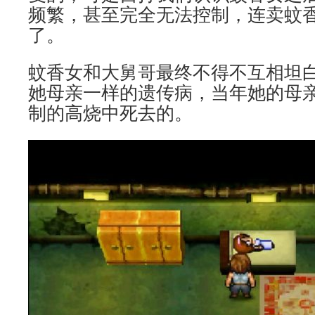
频繁，甚至完全无法控制，连卖蚊
了。
蚊香女和大舅哥最终不得不互相坦
她母亲一样的遗传病，当年她的母
制的高烧中死去的。