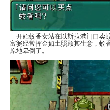
一开始蚊香女站在以斯拉港门口卖
富婆经常挥金如土照顾其生意，蚊
原地晕倒了。