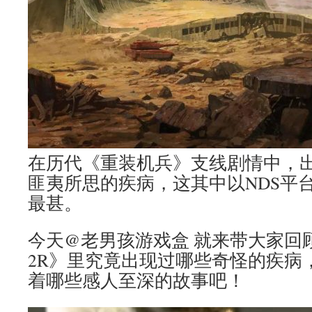
在历代《重装机兵》支线剧情中，
匪夷所思的疾病，这其中以NDS平
最甚。
今天@老男孩游戏盒 就来带大家回
2R》里究竟出现过哪些奇怪的疾病
着哪些感人至深的故事吧！