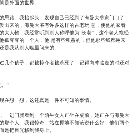
就是外面的世界。
的思路。我抬起头，发现自己已经到了海曼大爷家门口了。
发出来的，海曼大爷有许多这样的古老玩 意，使他的家看
的大人物，我经常听到别人称呼他为“长老”，这个老人饱经
他孤零零的一个人，他 是有些积蓄的，但他那些钱都用来
还是我从别人嘴里问来的。
过几个孩子，都被掠夺者被杀死了。记得向冲临走的时还对
。”
现在想一想，这还真是一件不可知的事情。
，一进门就看到一个陌生女人正坐在桌前，她正在与海曼大
的那个人。我很惊奇，站在原地不知该说什么好，他们两个
而是把目光移到我身上。