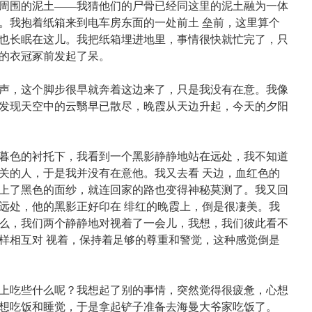
周围的泥土——我猜他们的尸骨已经同这里的泥土融为一体
。我抱着纸箱来到电车房东面的一处前土 垒前，这里算个
也长眠在这儿。我把纸箱埋进地里，事情很快就忙完了，只
的衣冠冢前发起了呆。
声，这个脚步很早就奔着这边来了，只是我没有在意。我像
发现天空中的云翳早已散尽，晚霞从天边升起，今天的夕阳
暮色的衬托下，我看到一个黑影静静地站在远处，我不知道
关的人，于是我并没有在意他。我又去看 天边，血红色的
上了黑色的面纱，就连回家的路也变得神秘莫测了。我又回
远处，他的黑影正好印在 绯红的晚霞上，倒是很凄美。我
么，我们两个静静地对视着了一会儿，我想，我们彼此看不
样相互对 视着，保持着足够的尊重和警觉，这种感觉倒是
上吃些什么呢？我想起了别的事情，突然觉得很疲惫，心想
想吃饭和睡觉，于是拿起铲子准备去海曼大爷家吃饭了。