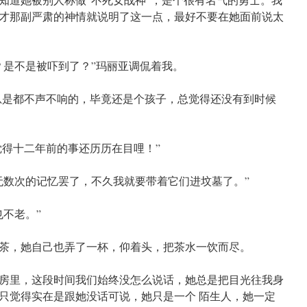
才那副严肃的神情就说明了这一点，最好不要在她面前说太
？是不是被吓到了？”玛丽亚调侃着我。
“总是都不声不响的，毕竟还是个孩子，总觉得还没有到时候
觉得十二年前的事还历历在目哩！”
无数次的记忆罢了，不久我就要带着它们进坟墓了。”
不老。”
茶，她自己也弄了一杯，仰着头，把茶水一饮而尽。
房里，这段时间我们始终没怎么说话，她总是把目光往我身
只觉得实在是跟她没话可说，她只是一个 陌生人，她一定