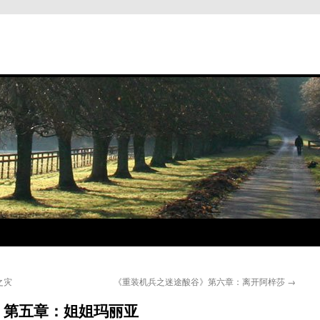
之灾
《重装机兵之迷途酸谷》第六章：离开阿梓莎
→
》第五章：姐姐玛丽亚