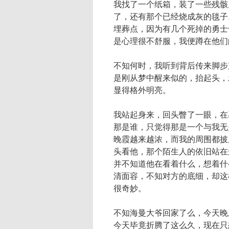
我找了一个纸箱，装了一些残骸
了，还有那个已经烧成灰的毯子
埋葬点，因为有几个死掉的勇士
是心理很不舒服，我便蹲在他们
不知何时，我听到背后传来脚步
是刚从梦中醒来似的，抬起头，
显得格外明亮。
我站起身来，回头瞥了一眼，在
那是谁，只觉得那是一个与我无
晚霞越来越浓，而我的周围都披
头看他，那个陌生人的依旧站在
并不知道他在看着什么，想着什
清面容，不知对方的底细，却这
很奇妙。
不知海曼大爷回家了么，今天晚
今天毕竟折腾了这么久，现在只