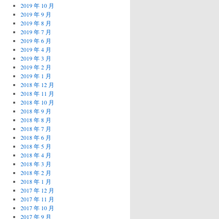
2019 年 10 月
2019 年 9 月
2019 年 8 月
2019 年 7 月
2019 年 6 月
2019 年 4 月
2019 年 3 月
2019 年 2 月
2019 年 1 月
2018 年 12 月
2018 年 11 月
2018 年 10 月
2018 年 9 月
2018 年 8 月
2018 年 7 月
2018 年 6 月
2018 年 5 月
2018 年 4 月
2018 年 3 月
2018 年 2 月
2018 年 1 月
2017 年 12 月
2017 年 11 月
2017 年 10 月
2017 年 9 月