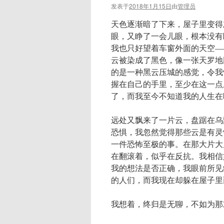
发表于
2018年1月15日
由
管理员
天色逐渐暗了下来，屋子里变得
眼，又睁了一会儿眼，根本没有
我也只好望着车窗外面的天空—
云被染成了黑色，像一张天罗地
的是一种黑云压城的感觉，令我
握在自己的手里，至少在这一点
了，而我至今不知道我的人生在
远处又飘来了一片云，盘踞在乌
恐惧，我忽然觉得那些云是有灵
一件恐怖至极的事。在那大片大
在翻滚着，似乎在反抗。我相信
我的想法是否正确，我眼前所见
的人们，而我现在却躲在屋子里
我想着，终归是无聊，不如为那