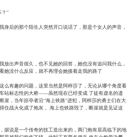
？”
我身后的那个陌生人突然开口说话了，那是个女人的声音，
我放出声音很久，也不见她的回答，她也没有追问我什么，
看她没什么反应，就不再理会她接着走我的路了
这么有趣的问题，这里当然是阿梓莎了，无论从哪个角度看
车站标志性的大桥——虽然现在已经变成 了徒有虚名的遗
断崖，当年掠夺者沿“海上铁路”进犯，阿梓莎的勇士们在大
得住战火化成了炮灰， 海上也铁路毁了，断崖就是见证这
，据说是一个传奇的技工造出来的，两门炮有居高临下的地
那里被我们称作下镇。此时正有两名佣兵 坐在火炮旁边攀