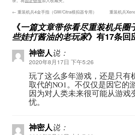
录。将
固定链接
加入收藏夹。
←
重装机兵4金手指（GW/Citra模拟器专用）
重装机兵Xe
《
一篇文章带你看尽重装机兵圈子
些娃打酱油的老玩家
》有17条回
神密人
说：
2020年8月17日 下午5:26
玩了这么多年游戏，还是只有
取代的NO1。不仅仅是因它的
因为对人类未来很可能从游戏
忧。
神密人
说：