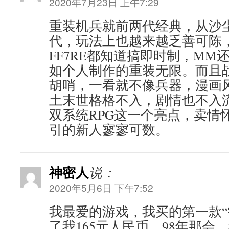
2020年7月23日 上午7:29
重装机兵就前两代经典，从沙
代，玩法上也越来越乏善可陈，
FF7RE都知道搞即时制，MM
如个人制作的重装无限。而且
胡哨，一看就不像兵器，漫画
土末世格格不入，剧情也不入
双系统RPG这一个亮点，卖情
引的新人寥寥可数。
神密人
说：
2020年5月6日 下午7:52
我最爱的游戏，我买的第一款“
了我165元人民币，98年那会