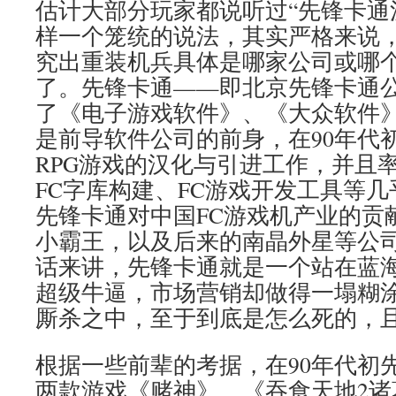
估计大部分玩家都说听过“先锋卡通
样一个笼统的说法，其实严格来说
究出重装机兵具体是哪家公司或哪
了。先锋卡通——即北京先锋卡通
了《电子游戏软件》、《大众软件
是前导软件公司的前身，在90年代
RPG游戏的汉化与引进工作，并且
FC字库构建、FC游戏开发工具等几
先锋卡通对中国FC游戏机产业的贡
小霸王，以及后来的南晶外星等公
话来讲，先锋卡通就是一个站在蓝
超级牛逼，市场营销却做得一塌糊
厮杀之中，至于到底是怎么死的，
根据一些前辈的考据，在90年代初
两款游戏《赌神》、《吞食天地2诸