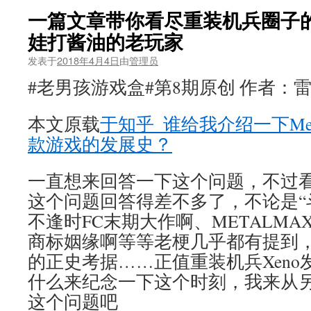
一篇文章带你看尽重装机兵圈子的
娃打酱油的老玩家
发表于
2018年4月4日
由
管理员
#老男孩游戏盒#第8期原创 作者：
本文原载
于知乎_谁给我介绍一下Meta
款游戏的发展史？
一直想来回答一下这个问题，不过
这个问题回答得差不多了，不论是“
不逢时FC末期大作啊、METALMAX
商标姻缘啊等等老梗几乎都有提到
的正史考据……正值重装机兵Xen
什么来纪念一下这个时刻，我来从
这个问题吧