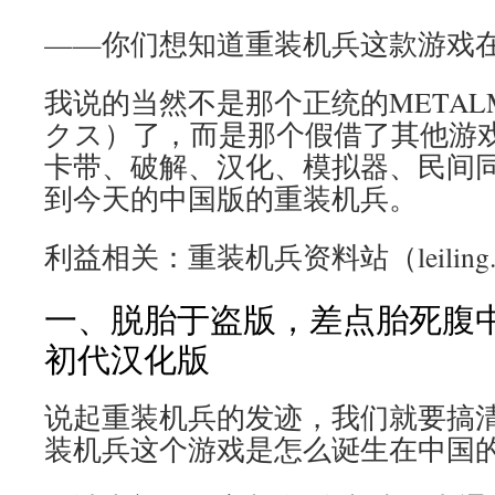
——你们想知道重装机兵这款游戏
我说的当然不是那个正统的METAL
クス）了，而是那个假借了其他游
卡带、破解、汉化、模拟器、民间
到今天的中国版的重装机兵。
利益相关：重装机兵资料站（leiling
一、脱胎于盗版，差点胎死腹
初代汉化版
说起重装机兵的发迹，我们就要搞
装机兵这个游戏是怎么诞生在中国