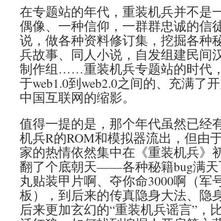
在专题站的年代，重装机兵并不是
偶像、一种信仰，一群群忠诚的信
说，做各种资料修订集，挖掘各种秘
兵故事、同人小说，自发组建民间
制作组……重装机兵专题站的时代
于web1.0到web2.0之间的、充
中国互联网的缩影。
值得一提的是，那个年代虽然已经有
机兵R的ROM和模拟器流出，但由
家的热情依然集中在《重装机兵》
翻了个底朝天——各种秘籍bug满
丸贴装甲片啊、夺你命3000啊（军
板），到后来的传真隐身大法、隐
后来更加玄幻的“重装机兵谣言”，