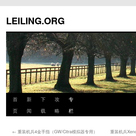
跳
至
LEILING.ORG
正
文
首
新
下
攻
专
页
闻
载
略
栏
←
重装机兵4金手指（GW/Citra模拟器专用）
重装机兵Xe