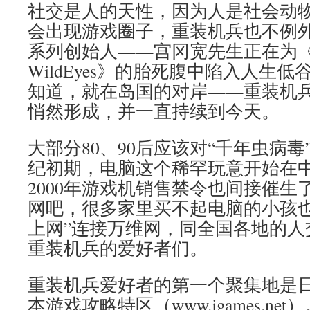
社交是人的天性，因为人是社会动
会出现游戏圈子，重装机兵也不例外。
系列创始人——宫冈宽先生正在为《M
WildEyes》的胎死腹中陷入人生
知道，就在岛国的对岸——重装机
悄然形成，并一直持续到今天。
大部分80、90后应该对“千年虫病毒
纪初期，电脑这个稀罕玩意开始在
2000年游戏机销售禁令也间接催生
网吧，很多家里买不起电脑的小孩也
上网”连接万维网，同全国各地的人
重装机兵的爱好者们。
重装机兵爱好者的第一个聚集地是
本游戏攻略特区（www.jgames.n