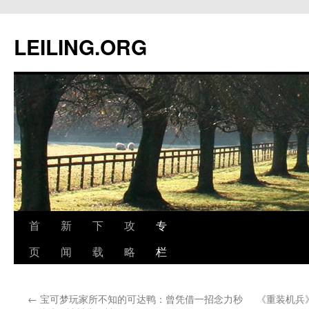
跳
至
LEILING.ORG
正
文
首
新
下
攻
专
页
闻
载
略
栏
←
宝可梦玩家所不知的可达鸭：曾凭借一招念力秒
《重装机兵