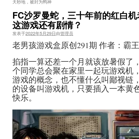
天秒地，被封为鸭神
FC沙罗曼蛇，三十年前的红白机
这游戏还有剧情？
发表于
2022年5月29日
由
管理员
老男孩游戏盒原创291期 作者：霸
掐指一算还差一个月就该放暑假了
个同学总会聚在家里一起玩游戏机
游戏的概念，也不懂什么叫鄙视链
的设备叫游戏机，只要插入一本黄
快乐。