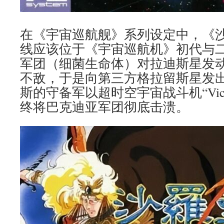
在《宇宙巡航舰》系列设定中，《
线应该位于《宇宙巡航机》初代与
军团（细菌生命体）对拉迪斯星发
不敌，于是向第三方格拉留斯星发
斯的守备军以超时空宇宙战斗机“Vic 
终将巴克迪亚军团彻底击溃。