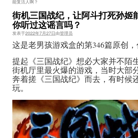
能复活人啊？
街机三国战纪，让阿斗打死孙姬
你听过这谣言吗？
发表于
2022年7月27日
由
管理员
这是老男孩游戏盒的第346篇原创，作
提起《三国战纪》想必大家并不陌
街机厅里最火爆的游戏，当时大部
奔着搓《三国战纪》而去，有时候
玩。