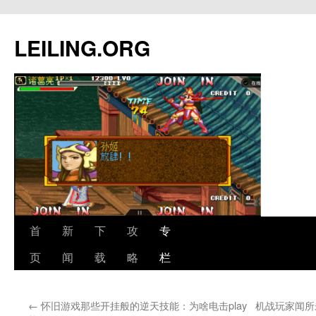
跳
至
LEILING.ORG
正
文
首
新
下
攻
专
页
闻
载
略
栏
←
怀旧游戏那些开挂般的逆天技能：为啥电击play
机战玩家闻所