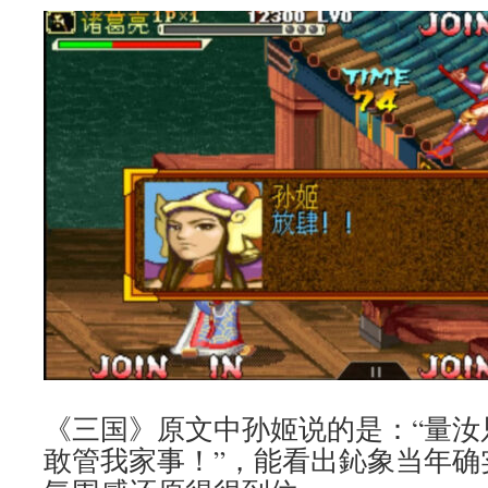
《三国》原文中孙姬说的是：“量汝
敢管我家事！”，能看出鈊象当年确