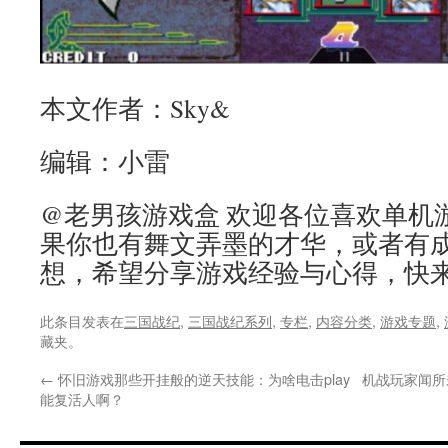
本文作者：Sky&
编辑：小雷
@老男孩游戏盒 欢迎各位喜欢单机
果你也有舞文弄墨的才华，或者有
想，希望分享游戏经验与心得，快
此条目发表在
三国战纪
,
三国战纪系列
,
专栏
,
内容分类
,
游戏专题
,
藏夹。
←
怀旧游戏那些开挂般的逆天技能：为啥电击play
机战玩家闻所
能复活人啊？