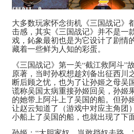
大多数玩家怀念街机《三国战记》
击感，其实《三国战记》并不是一
戏，鈊象最初也是为它设计了剧情
藏着一些鲜为人知的彩蛋。
《三国战记》第一关“截江救阿斗”
原著，当时孙权想趁刘备出征西川
断后顾之忧，也为了让孙姬之母吴
谎称吴国太病重接孙姬回吴，孙姬
的她带上阿斗上了吴国的船。但孙
让赵云知道了（游戏中对应主角团
小船上了吴国的船，也就出现了下
孙姬：“大胆家奴，岂敢挡奴去路。