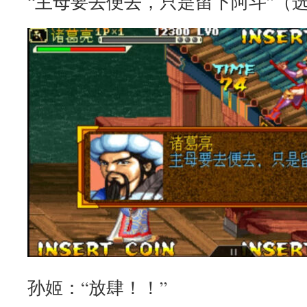
“主母要去便去，只是留下阿斗”（
孙姬：“放肆！！”