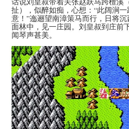
话说刘皇叔带着关张赵跃马跨檀溪
扯），似醉如痴，心想：“此阔涧一
意！”迤逦望南漳策马而行，日将沉
面林中，见一庄园。刘皇叔到庄前
闻琴声甚美。