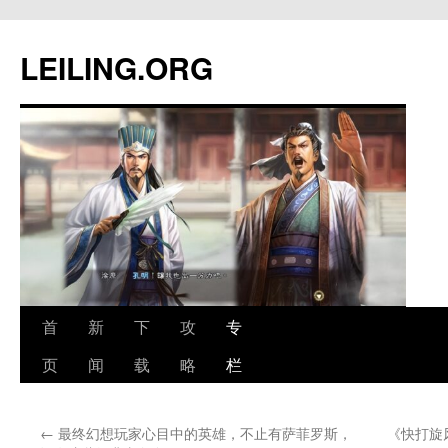
跳
至
LEILING.ORG
正
文
首
新
下
攻
专
页
闻
载
略
栏
←
最终幻想玩家心目中的英雄，不止有萨菲罗斯，
《快打旋