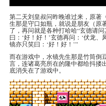
第二天刘皇叔问昨晚谁过来，原著
生那是守口如瓶，就说是朋友（原
了，再问就是各种打哈哈“玄德请问
曰：‘好！好！’玄德再问：‘伏龙、
镜亦只笑曰：‘好！好！’”
而在游戏中，水镜先生那是竹筒倒
言，连诸葛亮所在的隆中都给抖搂
底消失在了游戏中。