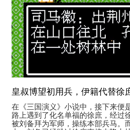
皇叔博望初用兵，伊籍代替徐
在《三国演义》小说中，接下来便
路上遇到了化名单福的徐庶，经过
被刘备拜为军师，操练本部兵马。而