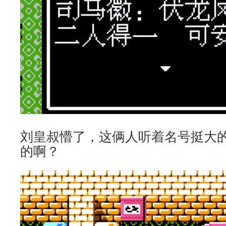
刘皇叔懵了，这俩人听着名号挺大
的啊？