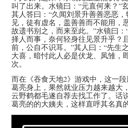
叫了出来。水镜曰：“元直何来？”
其人答曰：“久闻刘景升善善恶恶，
见，徒有虚名，盖善善而不能用，
故遗书别之，而来至此。”水镜曰：
择人而事，奈何轻身往见景升乎？
前，公自不识耳。”其人曰：“先生
大喜，暗忖此人必是伏龙、凤雏，
次。
而在《吞食天地2》游戏中，这一段
葛亮身上，果然就业压力越来越大
云野鹤都毛遂自荐去找工作了。话
葛亮的的大姨夫，这样直呼其名真