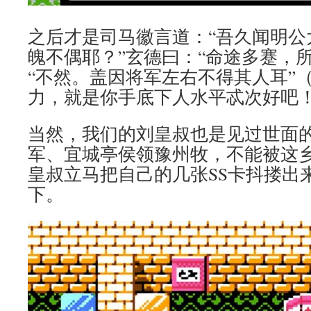
之后才是司马徽言道：“吾久闻明公
魄不偶耶？”玄德曰：“命途多蹇，
“不然。盖因将军左右不得其人耳”
力，就是你手底下人水平忒次好吧
当然，我们的刘皇叔也是见过世面
军、宜城亭侯领豫州牧，不能被这
皇叔立马把自己的几张SS卡抖搂出
下。