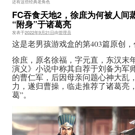
还有这些经典老角色
FC吞食天地2，徐庶为何被人间
“附身”于诸葛亮
发表于
2022年9月21日
由
管理员
这是老男孩游戏盒的第403篇原创
徐庶，原名徐福，字元直，东汉末
演义》小说中称其自荐于刘备为军
的曹仁军，后因母亲问题心神大乱
力，遂归曹操，临走推荐了诸葛亮，
葛”。