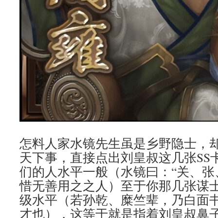
怎料人家水镜先生虽是乡野隐士，
天下事，直接点出刘皇叔这几张SS
们的人水平一般（水镜曰：“关、张
惜无善用之之人）至于你那几张谋
级水平（若孙乾、糜竺辈，乃白面
才也），这等于就是指着刘皇叔鼻