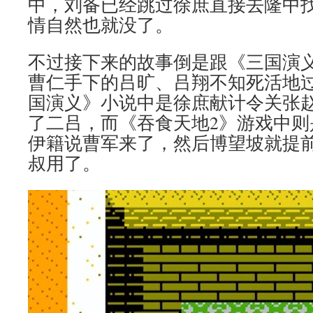
中，刘备已经跳过徐庶直接去隆中
情自然也就没了。
不过接下来的故事倒是跟《三国演
曹仁手下的吕旷、吕翔不知死活地
国演义》小说中是徐庶献计令关张
了二吕，而《吞食天地2》游戏中则
伊籍说曹军来了，然后博望坡就提
叔用了。