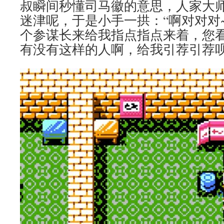
叔瞬间秒懂司马徽的意思，人家大
迷津呢，于是小手一拱：“啊对对对
个参谋长来给我指点指点来着，您
有没有这样的人啊，给我引荐引荐呗