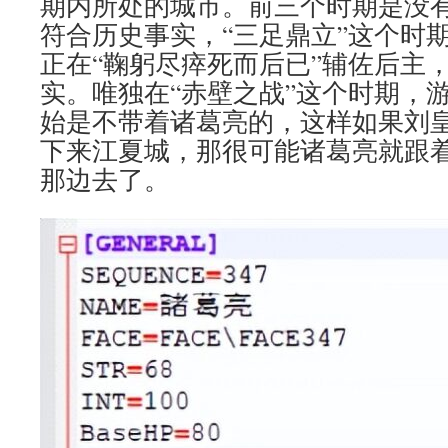
期内所处的城市。前三个时期是没
符合历史事实，“三足鼎立”这个时
正在“鞠躬尽瘁死而后已”辅佐后主
实。唯独在“赤壁之战”这个时期，
始是不带着诸葛亮的，这样如果刘
下来江夏城，那很可能诸葛亮就跟
那边去了。