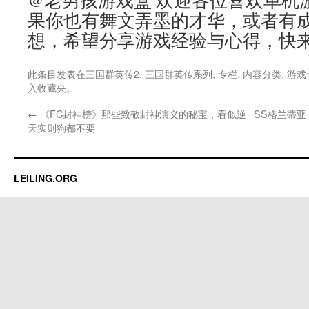
@老男孩游戏盒 欢迎各位喜欢单机
果你也有舞文弄墨的才华，或者有
想，希望分享游戏经验与心得，快
此条目发表在
三国群英传2
,
三国群英传系列
,
专栏
,
内容分类
,
游戏
入收藏夹。
←
《FC封神榜》那些致敬封神演义的秘宝，看似逆
SS格兰蒂亚
天实则狗都不要
LEILING.ORG