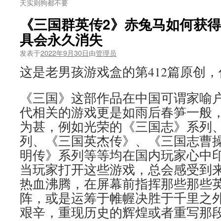
天实则狗都不要
《三国群英传2》赤兔马如何获
具会永久消失
发表于
2022年9月30日
由
管理员
这是老男孩游戏盒的第412篇原创
《三国》这部作品在中国可谓家喻户
代相关的游戏更是如雨后春笋一般
为甚，例如光荣的《三国志》系列
列、《三国英杰传》、《三国志曹
明传》系列等等均在国内玩家心中
当玩家打开这些游戏，总会感受到
热血沸腾，在屏幕前指挥那些那些
阵，或是运筹于帷幄决胜于千里之
艰辛，重现历史的辉煌或者重写那