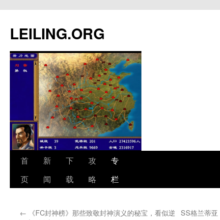
跳
至
LEILING.ORG
正
文
首
新
下
攻
专
页
闻
载
略
栏
←
《FC封神榜》那些致敬封神演义的秘宝，看似逆
SS格兰蒂亚