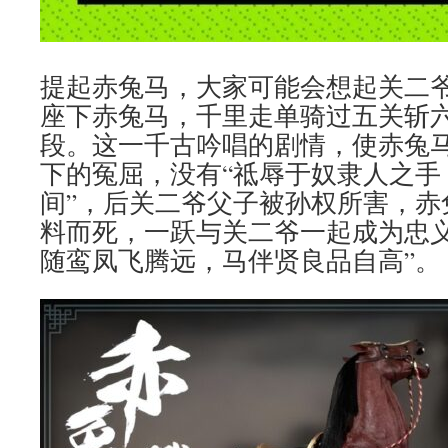
提起赤兔马，大家可能会想起关二
座下赤兔马，千里走单骑过五关斩
段。这一千古吟唱的剧情，使赤兔
下的冤屈，没有“祗辱于奴隶人之手
间”，后关二爷父子被孙权所害，赤
料而死，一跃与关二爷一起成为忠义
随鸾凤飞腾远，马伴贤良品自高”。