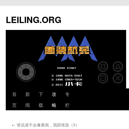
跳
至
LEILING.ORG
正
文
首
新
下
攻
专
页
闻
载
略
栏
←
谁说凌不会像素画，我跟谁急（3）