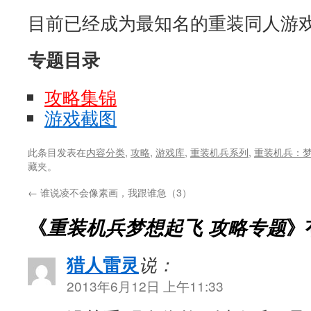
目前已经成为最知名的重装同人游
专题目录
攻略集锦
游戏截图
此条目发表在
内容分类
,
攻略
,
游戏库
,
重装机兵系列
,
重装机兵：
藏夹。
←
谁说凌不会像素画，我跟谁急（3）
《
重装机兵梦想起飞 攻略专题
》
猎人雷灵
说：
2013年6月12日 上午11:33