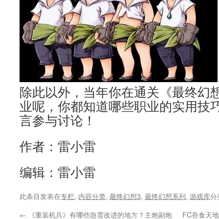
除此以外，当年你在通关《最终幻想
业呢，你都知道哪些职业的实用技
言参与讨论！
作者：雷小雷
编辑：雷小雷
此条目发表在
专栏
,
内容分类
,
最终幻想3
,
最终幻想系列
,
游戏库
分
←
《重装机兵》有哪些急需改进的地方？主炮副炮
FC吞食天