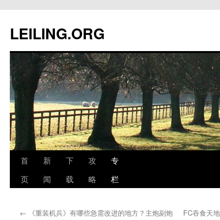
跳
至
LEILING.ORG
正
文
首
新
下
攻
专
页
闻
载
略
栏
←
《重装机兵》有哪些急需改进的地方？主炮副炮
FC吞食天