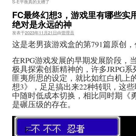
S-E平衡真的太糟了
FC最终幻想3，游戏里有哪些实
绝对是永远的神
发表于
2023年11月21日
由
管理员
这是老男孩游戏盒的第791篇原创
在RPG游戏发展的早期发展阶段，
极具探索创新精神的，许多JRPG
匪夷所思的设定，就比如红白机上
想3》，足足搞出来22种转职，这
中随时低成本切换，相比同时期《
是碾压级的存在。