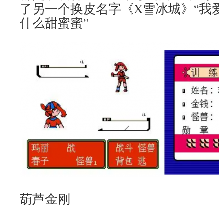
了另一个换皮名字《X雪冰城》“我
什么甜蜜蜜”
葫芦金刚