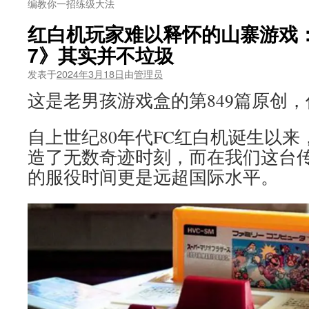
编教你一招练级大法
红白机玩家难以释怀的山寨游戏：
7》其实并不垃圾
发表于
2024年3月18日
由
管理员
这是老男孩游戏盒的第849篇原创
自上世纪80年代FC红白机诞生以
造了无数奇迹时刻，而在我们这台
的服役时间更是远超国际水平。