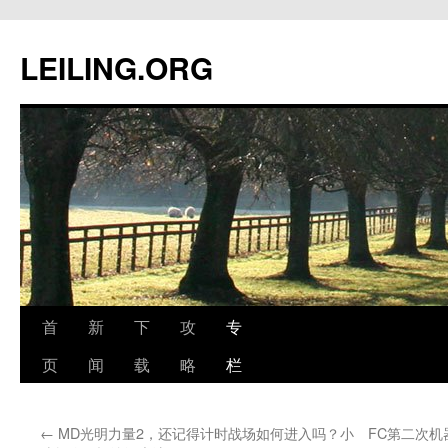
跳
至
LEILING.ORG
正
文
首
新
下
攻
专
页
闻
载
略
栏
←
MD光明力量2，还记得计时战场如何进入吗？小
FC第二次机