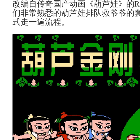
改编自传奇国产动画《葫芦娃》的R
们非常熟悉的葫芦娃排队救爷爷的套
式走一遍流程。