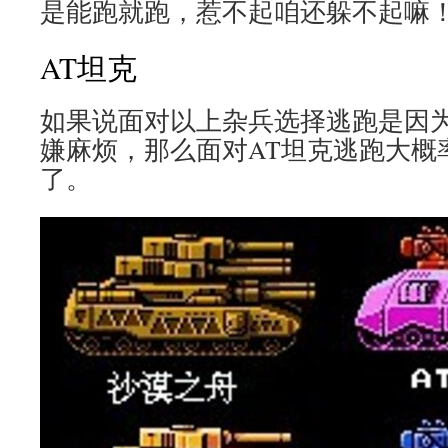
是能跑就跑，惹不起咱还躲不起嘛
AT坦克
如果说面对以上杂兵选择逃跑是因
嫌麻烦，那么面对AT坦克逃跑大概
了。