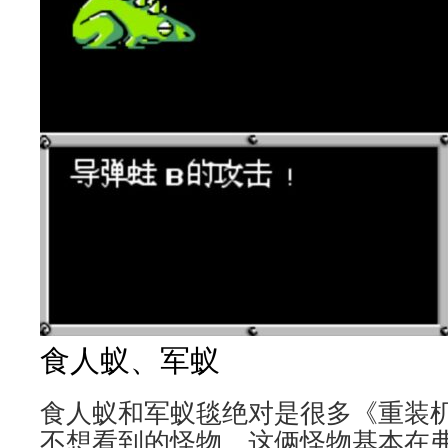
食人蚁、军蚁
食人蚁和军蚁毯绝对是很多《重装
不想看到的怪物，这俩怪物基本在