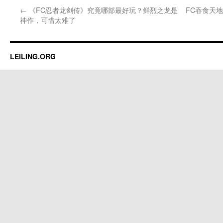
←
《FC忍者龙剑传》究竟哪部最好玩？鲜烈之龙是
FC吞食天
神作，可惜太难了
LEILING.ORG