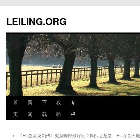
跳
至
LEILING.ORG
正
文
首
新
下
攻
专
页
闻
载
略
栏
←
《FC忍者龙剑传》究竟哪部最好玩？鲜烈之龙是
FC吞食天