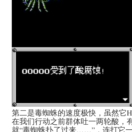
第二是毒蜘蛛的速度极快，虽然它H
在我们行动之前群体吐一两轮酸，
就“毒蜘蛛扑了过来……”，连打它