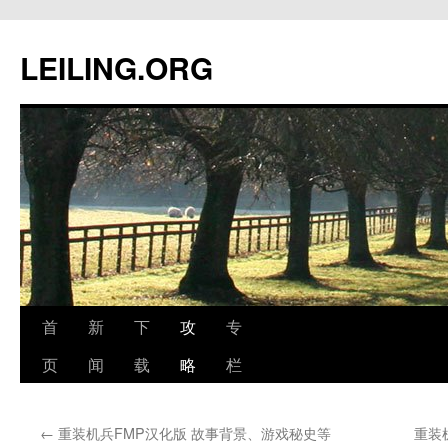
跳
至
LEILING.ORG
正
文
首
新
下
攻
专
页
闻
载
略
栏
←
重装机兵FMP汉化版 故事背景、游戏秘史等
重装