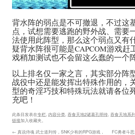
背水阵的弱点是不可撤退，不过这
点，试想需要逃跑的野外战、需要
法使用此阵型，那么这个弱点又有
疑背水阵很可能是CAPCOM游戏
戏稍加测试也不会留这么蠢的一个
以上排名仅一家之言，其实部分阵
战役中还是能发挥出特殊作用的，关
型的奇淫巧技和特殊玩法就请各位
充吧！
此条目发表在
专栏
,
内容分类
,
吞食天地2诸葛孔明传
,
吞食天地系
链接
加入收藏夹。
←
真说侍魂 武士道列传，SNK少有的RPG游戏，
FC勇者斗