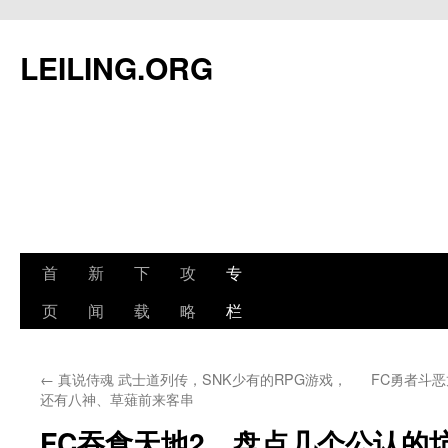
跳
至
LEILING.ORG
正
文
首
新
下
攻
专
页
闻
载
略
栏
←
真说侍魂 武士道列传，SNK少有的RPG游戏，
FC勇者斗
还有八神、草薙前来客串
FC吞食天地2，盘点几个公认的