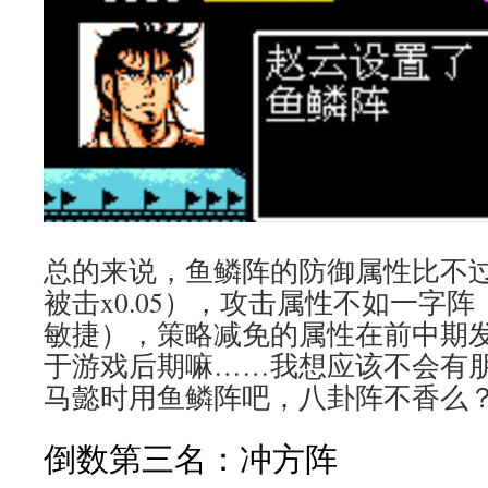
总的来说，鱼鳞阵的防御属性比不
被击x0.05），攻击属性不如一字阵
敏捷），策略减免的属性在前中期
于游戏后期嘛……我想应该不会有
马懿时用鱼鳞阵吧，八卦阵不香么
倒数第三名：冲方阵