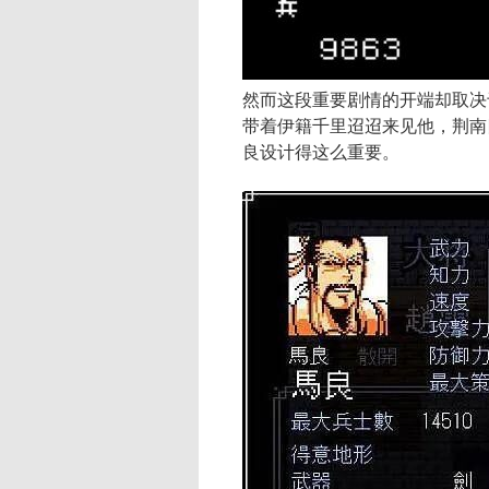
然而这段重要剧情的开端却取决
带着伊籍千里迢迢来见他，荆南
良设计得这么重要。