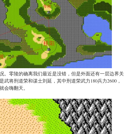
况。零陵的确离我们最近是没错，但是外面还有一层边界关
武将刑道荣和谋士刘延，其中刑道荣武力180兵力2600，
就会嗨翻天。