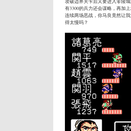
攻破边界关卡后又要进入零陵城
有3300的兵力还会谋略，再
连续两场恶战，你马良竟然让我
得太慢吗？