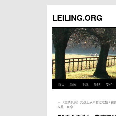
跳
至
LEILING.ORG
正
文
首页
新闻
下载
攻略
专栏
←
《重装机兵》女战士从未爱过红狼？她
实是三角恋