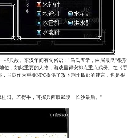
一些典故。东汉年间有句俗语：”马氏五常，白眉最良”很形
地位，如此重要的人物，游戏里得安排点重点戏份。在《吞
郡，马良作为重要NPC提供了攻下荆州四郡的建言，也是很
取桂阳。若得手，可挥兵西取武陵，长沙最后。”