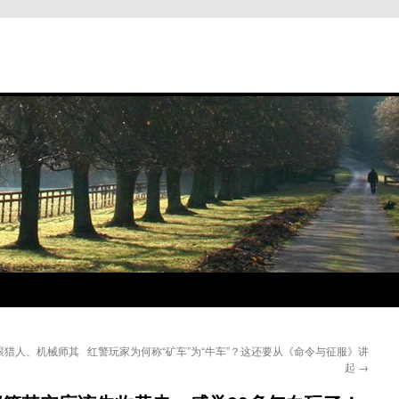
跟猎人、机械师其
红警玩家为何称“矿车”为“牛车”？这还要从《命令与征服》讲
起
→