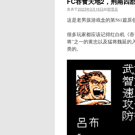
FC吞食天地2，荆南四
发表于
2023年3月16日
由
管理员
这是老男孩游戏盒的第561篇原
很多玩家都应该记得红白机《吞
将”之一的黄忠以及猛将魏延的
类的。