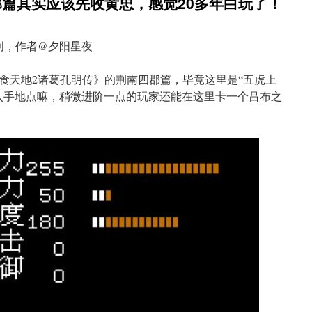
郡篇其实应该先收黄忠，感觉20多年白玩了！
创，作者@夕阳星夜
食天地2诸葛孔明传》的荆南四郡篇，毕竟这里是“五虎上
入手地点嘛，稍微进阶一点的玩家还能在这里卡一个吕布之