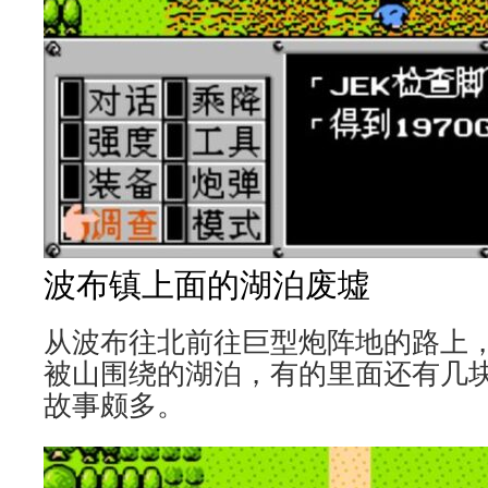
波布镇上面的湖泊废墟
从波布往北前往巨型炮阵地的路上
被山围绕的湖泊，有的里面还有几
故事颇多。