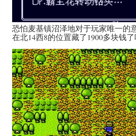
恐怕麦基镇沼泽地对于玩家唯一的
在北14西8的位置藏了1900多块钱