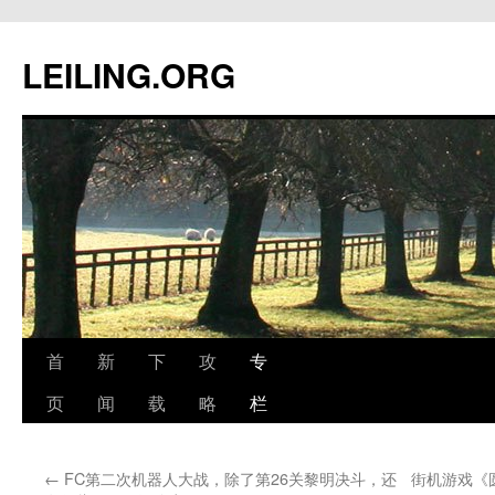
跳
至
LEILING.ORG
正
文
首
新
下
攻
专
页
闻
载
略
栏
←
FC第二次机器人大战，除了第26关黎明决斗，还
街机游戏《