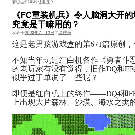
有哪些BOSS很难缠？
《FC重装机兵》令人脑洞大开的
究竟是干嘛用的？
发表于
2023年7月12日
由
管理员
这是老男孩游戏盒的第671篇原创
不知当年玩过红白机各作《勇者斗
的老玩家有没有觉得，旧作DQ和F
似乎过于单调了一些呢？
即便是红白机上的终作——DQ4和F
上出现大片森林、沙漠、海水之类