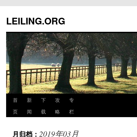
跳
至
LEILING.ORG
正
文
首
新
下
攻
专
页
闻
载
略
栏
2019年03月
月归档：