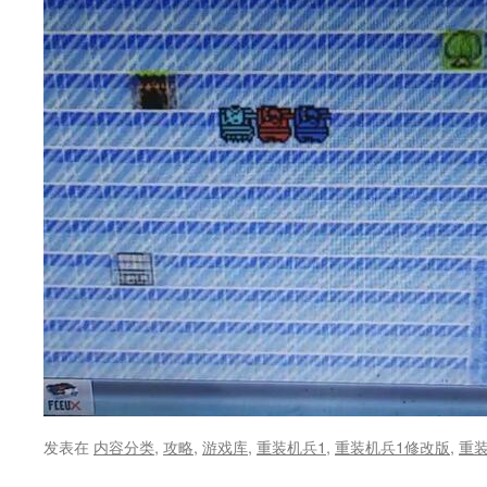
发表在
内容分类
,
攻略
,
游戏库
,
重装机兵1
,
重装机兵1修改版
,
重装