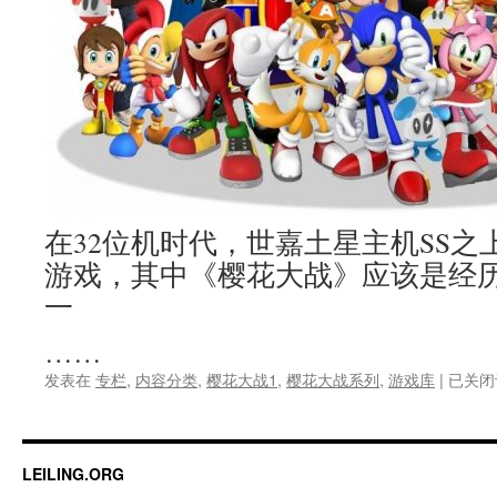
买
到？
在32位机时代，世嘉土星主机SS
游戏，其中《樱花大战》应该是经
一
……
SS
发表在
专栏
,
内容分类
,
樱花大战1
,
樱花大战系列
,
游戏库
|
已关闭
樱
花
大
战，
LEILING.ORG
蒸