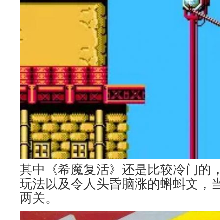
其中《希魔复活》还是比较冷门的，
玩法以及令人头昏脑涨的蝌蚪文，
两关。