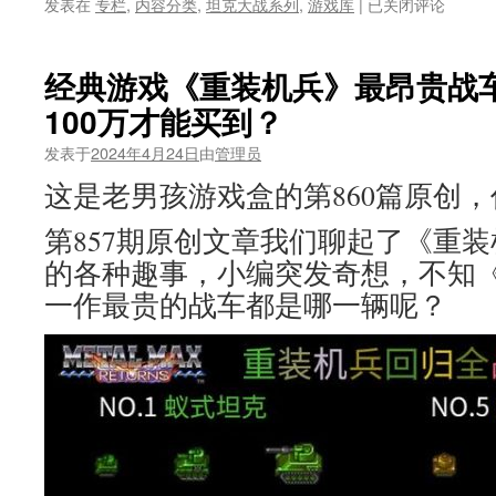
FC
发表在
专栏
,
内容分类
,
坦克大战系列
,
游戏库
|
已关闭评论
坦
克
大
经典游戏《重装机兵》最昂贵战
战，
100万才能买到？
无
数
发表于
2024年4月24日
由
管理员
80
后
这是老男孩游戏盒的第860篇原创，作
老
男
第857期原创文章我们聊起了《重
孩
的各种趣事，小编突发奇想，不知
的
启
一作最贵的战车都是哪一辆呢？
蒙
游
戏，
如
何
靠
盗
版
风