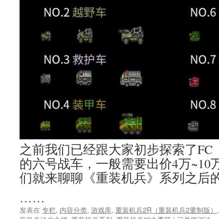
靡
全
国？
之前我们已经跟大家初步探索了FC
的六号战车，一般需要出价4万~1
们就来聊聊《重装机兵》系列之后
……
发表在
专栏
,
内容分类
,
游戏库
,
重装机兵2R（重装机兵2重制版）
经