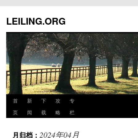
跳
至
LEILING.ORG
正
文
首
新
下
攻
专
页
闻
载
略
栏
2024年04月
月归档：