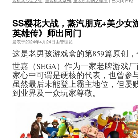
装机兵沙尘之锁
,
重装机兵系列
,
重装机兵钢之季节
|
已关闭评论
典
游
戏
SS樱花大战，蒸汽朋克+美少女
《重
英雄传》师出同门
装
机
发表于
2024年4月24日
由
管理员
兵》
最
这是老男孩游戏盒的第859篇原创
昂
贵
世嘉（SEGA）作为一家老牌游戏厂
战
家心中可谓是硬核的代表，也曾参
车
排
虽然最后未能登上霸主地位，但屡
名：
到业界及一众玩家尊敬。
红
狼
竟
要
100
万
才
能