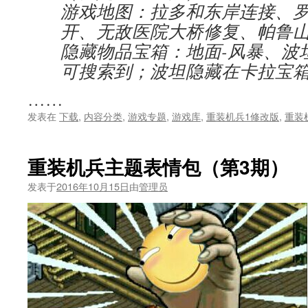
游戏地图：拉多和东岸连接、
开、无敌医院大桥修复、帕鲁
隐藏物品宝箱：地面-风暴、波
可搜索到；波坦隐藏在卡拉宝箱-
……
发表在
下载
,
内容分类
,
游戏专题
,
游戏库
,
重装机兵1修改版
,
重装
重装机兵主题表情包（第3期）
发表于
2016年10月15日
由
管理员