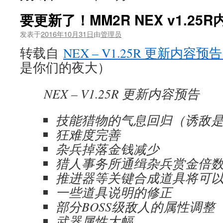
要更新了！MM2R NEX v1.25
发表于
2016年10月31日
由
管理员
转载自
NEX – V1.25R 更新内容预
是你们的夜大）
NEX – V1.25R 更新内容预告
技能猎物的气息回归（诱敌
狂难度完善
杂兵掉落金钱减少
猎人事务所通缉杂兵赏金倍数
推进器等关键合成道具将可
一些道具说明的修正
部分BOSS级敌人的属性调整
武器属性大幅