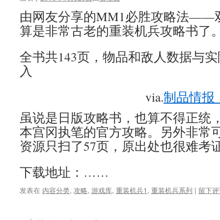
由网友分享的MM1必胜攻略法——双
算是非常古老的重装机兵攻略书了
全书共143页，物品和敌人数据与
入
via.
制品情报
虽说是日版攻略书，也算不得正统，
本宫冈执笔的官方攻略。另外非常
资源只扫了57页，原出处也很难考
下载地址：……
发表在
内容分类
,
攻略
,
游戏库
,
重装机兵1
,
重装机兵系列
|
留下评