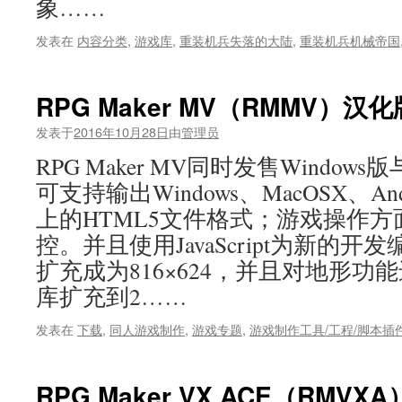
象……
发表在
内容分类
,
游戏库
,
重装机兵失落的大陆
,
重装机兵机械帝国
RPG Maker MV（RMMV）汉
发表于
2016年10月28日
由
管理员
RPG Maker MV同时发售Window
可支持输出Windows、MacOSX、An
上的HTML5文件格式；游戏操作
控。并且使用JavaScript为新的
扩充成为816×624，并且对地形
库扩充到2……
发表在
下载
,
同人游戏制作
,
游戏专题
,
游戏制作工具/工程/脚本插
RPG Maker VX ACE（RMV