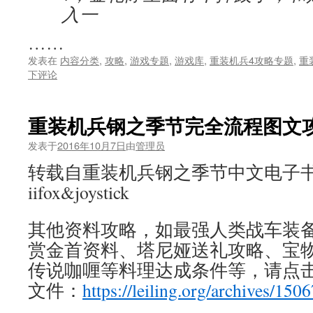
入一
……
发表在
内容分类
,
攻略
,
游戏专题
,
游戏库
,
重装机兵4攻略专题
,
重
下评论
重装机兵钢之季节完全流程图文
发表于
2016年10月7日
由
管理员
转载自重装机兵钢之季节中文电子书v
iifox&joystick
其他资料攻略，如最强人类战车装
赏金首资料、塔尼娅送礼攻略、宝
传说咖喱等料理达成条件等，请点
文件：
https://leiling.org/archives/1506