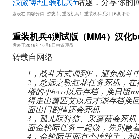
浪微博#重装机兵#
话题，分享你的
发表在
内容分类
,
游戏库
,
重装机兵1
,
重装机兵系列
|
6条评论
重装机兵4测试版（MM4）汉化b
发表于
2016年10月8日
由
管理员
转载自网络
1，战斗方式调到E，避免战斗
2，悠远之歌红花任务死机，在
楼的小boss以后存档，换日版ro
得走出露匹艾以后才能存档换回
面出门剧情还会死机
3，孤儿院狩猎、采蘑菇会死机
面金轮际任务一起做，先别急
4，金轮际里面有个摔跤手，和