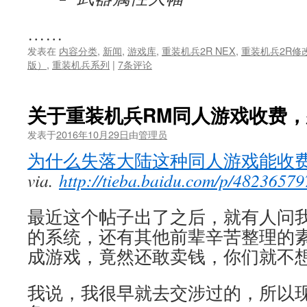
……
发表在
内容分类
,
新闻
,
游戏库
,
重装机兵2R NEX
,
重装机兵2R修
版）
,
重装机兵系列
|
7条评论
关于重装机兵RM同人游戏收费
发表于
2016年10月29日
由
管理员
为什么失落大陆这种同人游戏能收费
via.
http://tieba.baidu.com/p/4823657
最近这个帖子出了之后，就有人问
的系统，还有其他前辈辛苦整理的
成游戏，竟然还敢卖钱，你们就不
我说，我很早就去交涉过的，所以现在