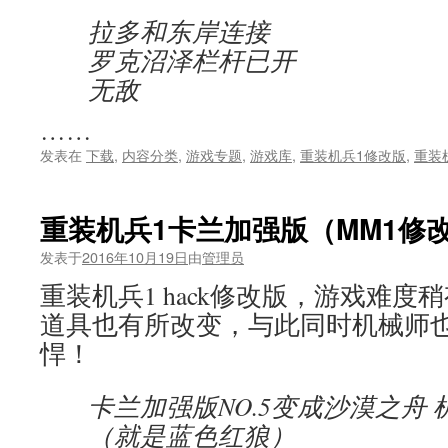
拉多和东岸连接
罗克沼泽栏杆已开
无敌
……
发表在
下载
,
内容分类
,
游戏专题
,
游戏库
,
重装机兵1修改版
,
重装
重装机兵1卡兰加强版（MM1修
发表于
2016年10月19日
由
管理员
重装机兵1 hack修改版，游戏难
道具也有所改变，与此同时机械师
悍！
卡兰加强版NO.5变成沙漠之舟
（就是蓝色红狼）