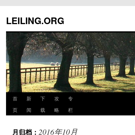
跳
至
LEILING.ORG
正
文
首
新
下
攻
专
页
闻
载
略
栏
2016年10月
月归档：