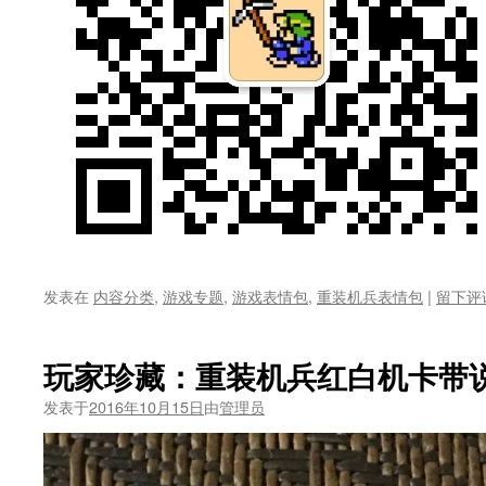
发表在
内容分类
,
游戏专题
,
游戏表情包
,
重装机兵表情包
|
留下评
玩家珍藏：重装机兵红白机卡带
发表于
2016年10月15日
由
管理员