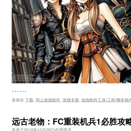
……
发表在
下载
,
同人游戏制作
,
游戏专题
,
游戏制作工具/工程/脚本插
远古老物：FC重装机兵1必胜攻
发表于
2016年10月26日
由
管理员