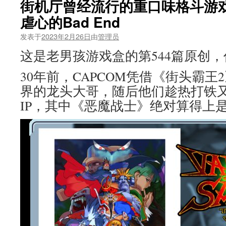
街机厅曾经流行的重口味格斗游
虐心的Bad End
发表于
2023年2月26日
由
管理员
这是老男孩游戏盒的第544篇原创
30年前，CAPCOM凭借《街头霸
界的龙头大哥，随后他们趁热打铁
IP，其中《恶魔战士》绝对算得上