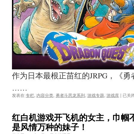
作为日本最根正苗红的JRPG，《
……
《勇
发表在
专栏
,
内容分类
,
勇者斗恶龙系列
,
游戏专题
,
游戏库
|
已关
者
斗
恶
红白机游戏开飞机的女主，巾帼
龙》
是风情万种的妹子！
藏
了