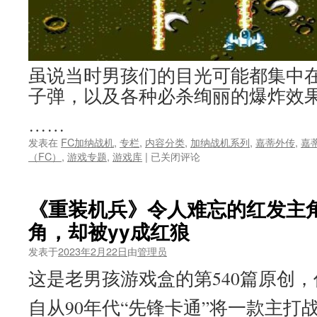
虽说当时男孩们的目光可能都集中
子弹，以及各种必杀绚丽的爆炸效
……
发表在
FC加纳战机
,
专栏
,
内容分类
,
加纳战机系列
,
嘉蒂外传
,
嘉
红
（FC）
,
游戏专题
,
游戏库
|
已关闭评论
白
机
游
《重装机兵》令人难忘的红发主
戏
角，却被yy成红狼
开
飞
发表于
2023年2月22日
由
管理员
机
的
这是老男孩游戏盒的第540篇原创
女
主，
自从90年代“先锋卡通”将一款主打
巾