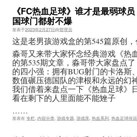
《FC热血足球》谁才是最弱球员
国球门都射不爆
发表于
2023年2月27日
由
管理员
这是老男孩游戏盒的第545篇原创
淼哥又来带大家怀念经典游戏《热
的第535期文章，淼哥带大家盘点
的四小强：拥有BUG射门的卡洛斯
数值碾压德国队的津根和永远的幻
我们借着来盘点一下《热血足球》
看在剩下的人里面能不能矬子
……
发表在
专栏
,
内容分类
,
游戏专题
,
游戏库
,
热血系列
,
热血足球传说