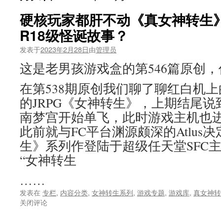
硬核玩家都肝不动《真女神转生
R18级怪诞故事？
发表于
2023年2月28日
由
管理员
这是老男孩游戏盒的第546篇原创
在第538期原创我们聊了聊红白机
的JRPG《女神转生》，上期结尾说到
南梦宫开始单飞，此时游戏主机也进
此前就与FC平台渊源颇深的Atlus
生》系列作登陆于超级任天堂SFC
“女神转生
……
发表在
专栏
,
内容分类
,
女神转生系列
,
游戏专题
,
游戏库
,
真女神转
关闭评论