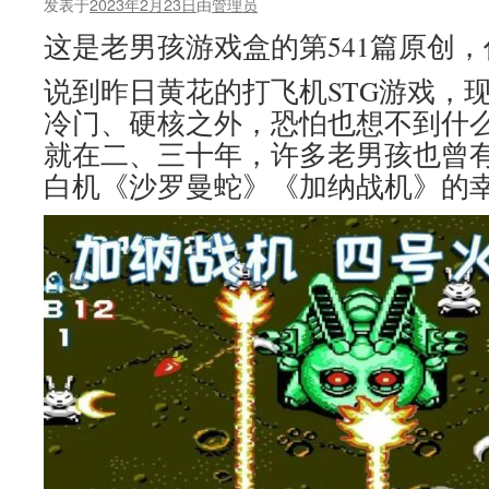
发表于
2023年2月23日
由
管理员
多
少
这是老男孩游戏盒的第541篇原创
儿
童
说到昨日黄花的打飞机STG游戏，
不
冷门、硬核之外，恐怕也想不到什
宜
的
就在二、三十年，许多老男孩也曾
内
白机《沙罗曼蛇》《加纳战机》的
容？
日
本
国
民
RPG
竟
这
样
闷
骚