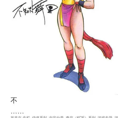
不
……
发表在
专栏
,
侍魂系列
,
内容分类
,
拳皇（KOF）系列
,
游戏专题
,