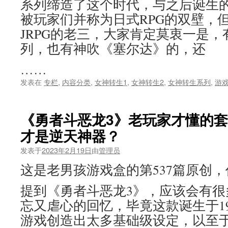
系列缔造了这个时代，与之后诞生
被玩家们并称为日式RPG的双壁，
JRPG的老三，大家肯定莫衷一是
列，也有神吹《塞尔达》的，还
……
发表在
专栏
,
内容分类
,
女神转生1
,
女神转生2
,
女神转生系列
,
游
《勇者斗恶龙3》老玩家才懂的
才是逆天神器？
发表于
2023年2月19日
由
管理员
这是老男孩游戏盒的第537篇原创
提到《勇者斗恶龙3》，应该会有很
忘又虐心的回忆，毕竟这款诞生于19
游戏创造出太多基础级设定，以至于