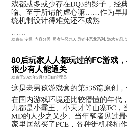
戏都或多或少存在DQ3的影子，经
喻。至于所谓的虐心嘛……作为早期
统机制设计得难免还不成熟
……
发表在
专栏
,
内容分类
,
勇者斗恶龙3
,
勇者斗恶龙系列
,
游戏专题
,
80后玩家人人都玩过的FC游戏
很少有人能通关
发表于
2023年2月18日
由
管理员
这是老男孩游戏盒的第536篇原创
在国内游戏环境还比较懵懂的年代
九都是小霸王、小天才等山寨FC，当
MD的人少之又少。当年笔者见过
家里居然买了PCE，各种街机移植