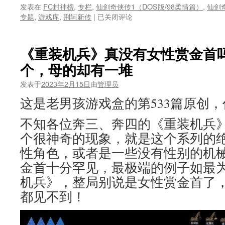
发表在
FC封神榜
,
专栏
,
仙剑奇侠传1（DOS版/98柔情篇）
,
仙剑
国
专题
,
游戏库
,
荆轲新传
|
已关闭评论
产
经
典
《重装机兵》真没有女性赏金首
游
个，母的却有一堆
戏
那
发表于
2023年2月15日
由
管理员
些
独
这是老男孩游戏盒的第533篇原创
树
一
不知各位奔三、奔四的《重装机兵
帜
个很神奇的现象，就是这个系列的绝
的
奇
性角色，或者是一些没有性别的机
葩
金首十分罕见，最极端的例子如最为
系
统，
机兵》，整局别说是女性赏金首了
明
都见不到！
明
很
坑