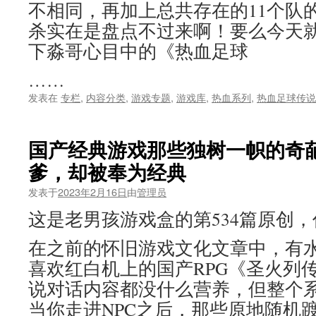
不相同，再加上总共存在的11个队的
杀实在是盘点不过来啊！要么今天
下淼哥心目中的《热血足球
……
发表在
专栏
,
内容分类
,
游戏专题
,
游戏库
,
热血系列
,
热血足球传说
国产经典游戏那些独树一帜的奇
爹，却被奉为经典
发表于
2023年2月16日
由
管理员
这是老男孩游戏盒的第534篇原创
在之前的怀旧游戏文化文章中，有
喜欢红白机上的国产RPG《圣火列
说对话内容都没什么营养，但整个
当你走进NPC之后，那些原地随机踱