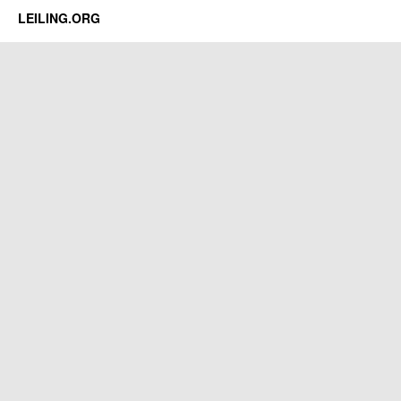
当
LEILING.ORG
年
被
称
作
格
斗
四
人
组，
如
何
成
为
80
后
眼
中
的
神
作？