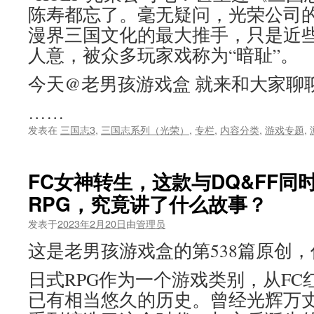
原
陈寿都忘了。毫无疑问，光荣公司
本
漫界三国文化的最大推手，只是近
是
最
人意，被众多玩家戏称为“暗耻”。
强
主
今天@老男孩游戏盒 就来和大家聊
角，
却
……
被
发表在
三国志3
,
三国志系列（光荣）
,
专栏
,
内容分类
,
游戏专题
,
yy
成
红
狼
FC女神转生，这款与DQ&FF同
RPG，究竟讲了什么故事？
发表于
2023年2月20日
由
管理员
这是老男孩游戏盒的第538篇原创
日式RPG作为一个游戏类别，从F
已有相当悠久的历史。曾经光辉万