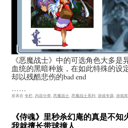
《恶魔战士》中的可选角色大多是
血统的黑暗种族，在如此特殊的设
却以残酷悲伤的bad end
……
发表在
专栏
,
内容分类
,
恶魔战士
,
恶魔战士系列
,
游戏专题
,
游戏库
《侍魂》里秒杀幻庵的真是不知
我就擅长带球撞人