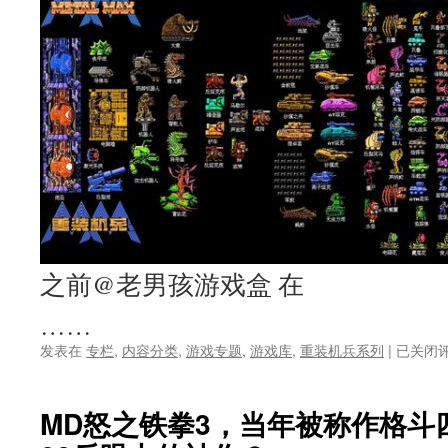
爹，
却
被
奉
为
经
典
之前@老男孩游戏盒 在
……
《重
发表在
专栏
,
内容分类
,
游戏专题
,
游戏库
,
重装机兵系列
|
已关闭
装
机
兵》
MD怒之铁拳3，当年被称作格斗
真