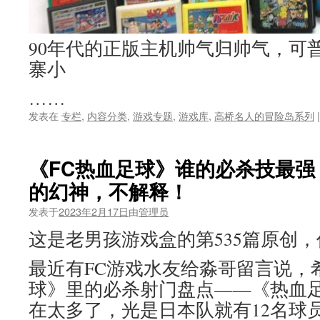
90年代的正版主机帅气归帅气，可
寨小
……
发表在
专栏
,
内容分类
,
游戏专题
,
游戏库
,
高桥名人的冒险岛系列
|
《FC热血足球》谁的必杀技最强
的幻神，不解释！
发表于
2023年2月17日
由
管理员
这是老男孩游戏盒的第535篇原创
最近有FC游戏水友给淼哥留言说，
球》里的必杀射门盘点——《热血
在太多了，光是日本队就有12名球