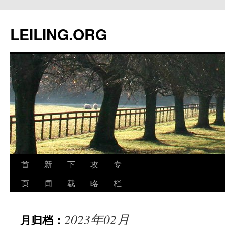
跳
至
LEILING.ORG
正
文
首
新
下
攻
专
页
闻
载
略
栏
2023年02月
月归档：