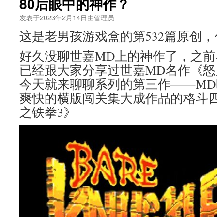
80后眼中的神作？
没
有
发表于
2023年2月14日
由
管理员
女
性
这是老男孩游戏盒的第532篇原创
赏
金
好久没聊世嘉MD上的神作了，之前
首
已经跟大家分享过世嘉MD名作《
吗？
女
今天就来聊聊系列的第三作——M
的
爽快的横版闯关集大成作品的格斗
没
找
之铁拳3》
到
几
个，
母
的
却
有
一
堆