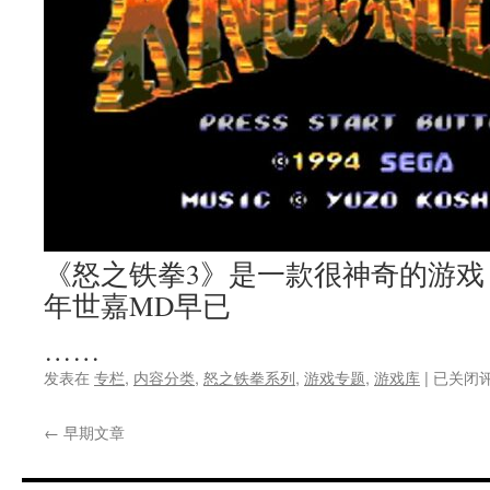
《怒之铁拳3》是一款很神奇的游戏，
年世嘉MD早已
……
MD
发表在
专栏
,
内容分类
,
怒之铁拳系列
,
游戏专题
,
游戏库
|
已关闭
怒
之
←
早期文章
铁
拳
3，