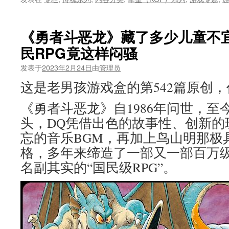
《勇者斗恶龙》藏了多少儿童不
民RPG竟这样闷骚
发表于
2023年2月24日
由
管理员
这是老男孩游戏盒的第542篇原创
《勇者斗恶龙》自1986年问世，至
头，DQ凭借出色的故事性、创新的
忘的音乐BGM，再加上鸟山明那极
格，多年来缔造了一部又一部百万
名副其实的“国民级RPG”。