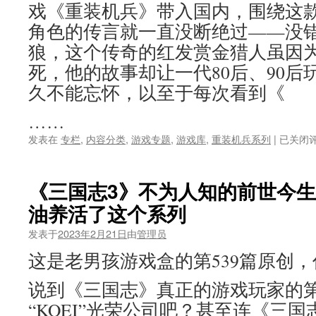
戏《重装机兵》带入国内，围绕这
帼
不
角色的传言就一直没断绝过——没
让
狼，这个传奇的红发赏金猎人虽因
须
眉，
死，他的故事却让一代80后、90后
原
久不能忘怀，以至于每次看到《
来
都
……
是
风
《重
发表在
专栏
,
内容分类
,
游戏专题
,
游戏库
,
重装机兵系列
|
已关闭
情
装
万
机
种
兵》
《三国志3》不为人知的前世今生
的
令
妹
油养活了这个系列
人
子！
难
发表于
2023年2月21日
由
管理员
忘
的
这是老男孩游戏盒的第539篇原创
红
发
说到《三国志》真正的游戏玩家的
主
“KOEI”光荣公司吧？甚至连《三
角，