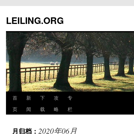
跳
至
LEILING.ORG
正
文
首
新
下
攻
专
页
闻
载
略
栏
2020年06月
月归档：