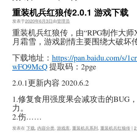
重装机兵红狼传2.0.1 游戏下载
发表于
2020年6月3日
由
管理员
重装机兵红狼传，由“RPG制作大师
月霜雪，游戏剧情主要围绕大破坏
下载地址：
https://pan.baidu.com/s/1
wFO9McQ
提取码：2pge
2.0.1更新内容 2020.6.2
1.修复食用强度果会减攻击的BUG，
力。
2.伤……
发表在
下载
,
内容分类
,
游戏库
,
重装机兵系列
,
重装机兵红狼传
|