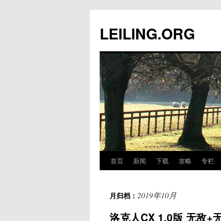
跳
至
LEILING.ORG
正
文
首页
新闻
下载
攻略
专栏
2019年10月
月归档：
洛克人CX 1.0版 无敌+