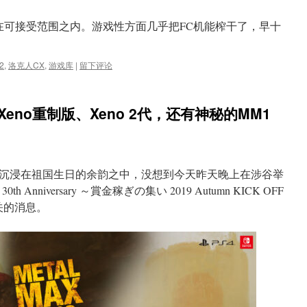
在可接受范围之内。游戏性方面几乎把FC机能榨干了，早十
2
,
洛克人CX
,
游戏库
|
留下评论
eno重制版、Xeno 2代，还有神秘的MM1
沉浸在祖国生日的余韵之中，没想到今天昨天晚上在涉谷举
 30th Anniversary ～賞金稼ぎの集い 2019 Autumn KICK OFF
关的消息。