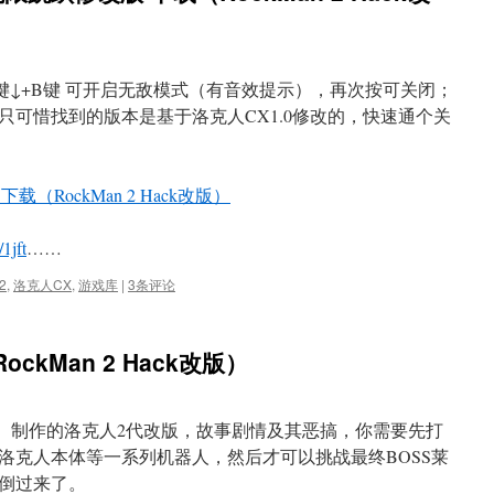
键↓+B键 可开启无敌模式（有音效提示），再次按可关闭；
只可惜找到的版本是基于洛克人CX1.0修改的，快速通个关
 下载（RockMan 2 Hack改版）
1jft
……
2
,
洛克人CX
,
游戏库
|
3条评论
ockMan 2 Hack改版）
（暇人自治区） 制作的洛克人2代改版，故事剧情及其恶搞，你需要先打
洛克人本体等一系列机器人，然后才可以挑战最终BOSS莱
倒过来了。