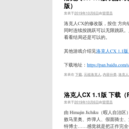
版）
发表于
2019年10月6日
由
管理员
洛克人CX的修改版，按住 方向
同时连续按跳跃可以无限跳跃。
看看结局还是可以的。
其他游戏介绍见
洛克人CX 1.1版
下载地址：
https://pan.baidu.com/s/
发表在
下载
,
元祖洛克人
,
内容分类
,
洛克人
洛克人CX 1.1版 下载（R
发表于
2019年10月6日
由
管理员
由 Himajin Jichiku
败马里奥、炸弹人、假面骑士、
特博士……感觉就是把正作完全