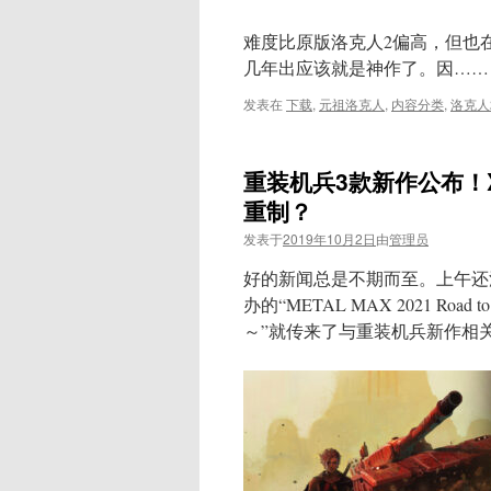
难度比原版洛克人2偏高，但也
几年出应该就是神作了。因……
发表在
下载
,
元祖洛克人
,
内容分类
,
洛克人
重装机兵3款新作公布！X
重制？
发表于
2019年10月2日
由
管理员
好的新闻总是不期而至。上午还
办的“METAL MAX 2021 Road to
～”就传来了与重装机兵新作相