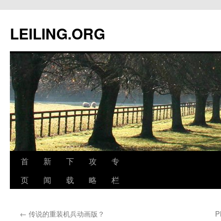
跳
至
LEILING.ORG
正
文
首
新
下
攻
专
页
闻
载
略
栏
←
传说的重装机兵动画版？
P