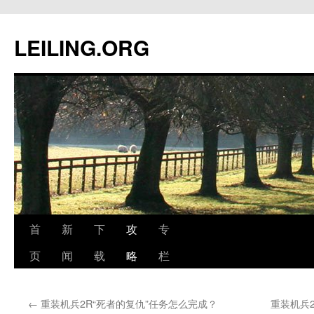
跳
至
LEILING.ORG
正
文
首
新
下
攻
专
页
闻
载
略
栏
←
重装机兵2R“死者的复仇”任务怎么完成？
重装机兵