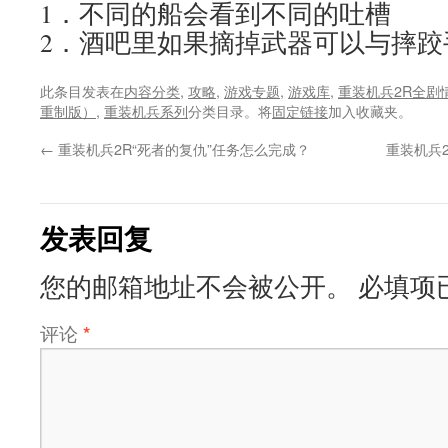
1．不同的船会看到不同的吐槽
2．酒吧里如果摘掉武器可以与摔跤
此条目发表在
内容分类
,
攻略
,
游戏专题
,
游戏库
,
重装机兵2R全剧
重制版）
,
重装机兵系列
分类目录。将
固定链接
加入收藏夹。
←
重装机兵2R“死者的复仇”任务怎么完成？
重装机兵
发表回复
您的邮箱地址不会被公开。
必填项
评论
*