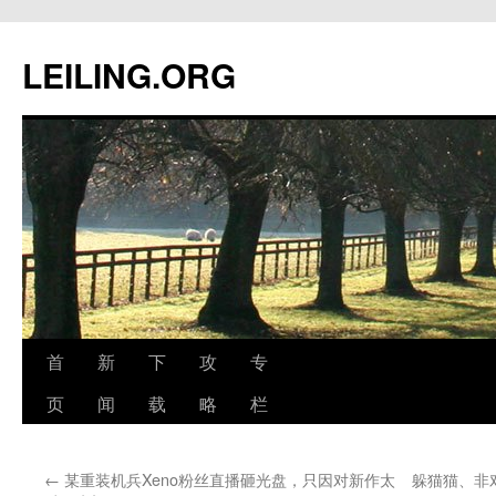
跳
至
LEILING.ORG
正
文
首
新
下
攻
专
页
闻
载
略
栏
←
某重装机兵Xeno粉丝直播砸光盘，只因对新作太
躲猫猫、非