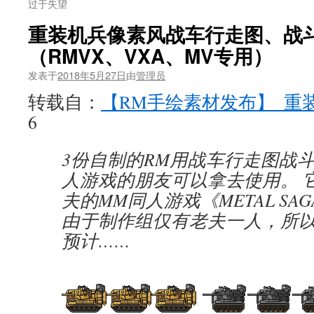
过于失望
重装机兵像素风战车行走图、战
（RMVX、VXA、MV专用）
发表于
2018年5月27日
由
管理员
转载自：
【RM手绘素材发布】_重
6
3份自制的RM用战车行走图战
人游戏的朋友可以拿去使用。 
夫的MM同人游戏《METAL SA
由于制作组仅有老夫一人，所
预计……