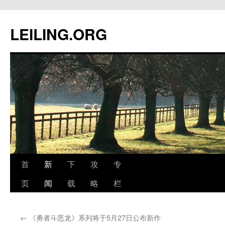
跳
至
LEILING.ORG
正
文
首
新
下
攻
专
页
闻
载
略
栏
←
《勇者斗恶龙》系列将于5月27日公布新作