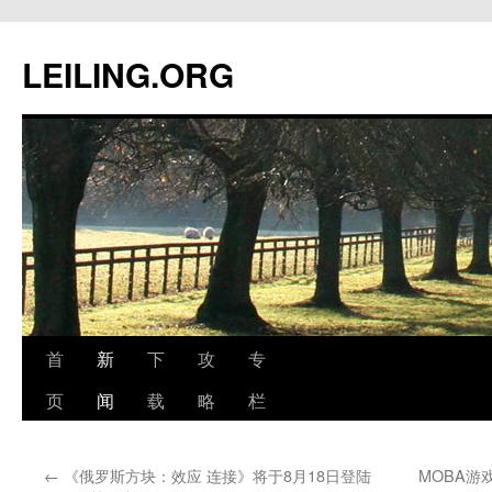
跳
至
LEILING.ORG
正
文
首
新
下
攻
专
页
闻
载
略
栏
←
《俄罗斯方块：效应 连接》将于8月18日登陆
MOBA游