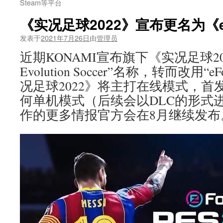
Steam等平台
《实况足球2022》宣布更名为《eFo
发表于
2021年7月26日
由
管理员
近期KONAMI宣布旗下《实况足球202
Evolution Soccer”名称，转而改用“e
况足球2022》将主打在线模式，首
何单机模式（后续会以DLC的形式
作的更多情报官方会在8月继续发布