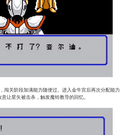
，闯关阶段加满能力随便过。进入金牛宫后再次分配能力
故意让星矢被击杀，触发魔铃教导的回忆。