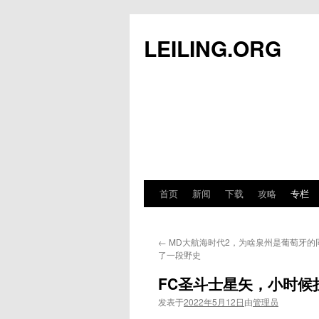
跳
至
LEILING.ORG
正
文
首页
新闻
下载
攻略
专栏
←
MD大航海时代2，为啥泉州是葡萄牙的
了一段野史
FC圣斗士星矢，小时
发表于
2022年5月12日
由
管理员