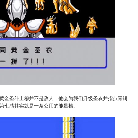
黄金圣斗士穆并不是敌人，他会为我们升级圣衣并指点青铜
第七感其实就是一条公用的能量槽。