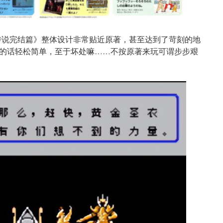
传说完结篇》整体设计非常贴近原著，甚至达到了苛刻的地
的话轻松简单，至于坏处嘛……不按原著来玩可谓步步艰