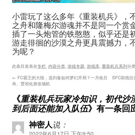
小雷玩了这么多年《重装机兵》，
之舟和隆梅尔游魂并不是同一个赏
插了一头炮管的铁憨憨，似乎还是
游走徘徊的沙漠之舟更具震撼力，
为呢？
此条目发表在
专栏
,
内容分类
,
游戏专题
,
游戏库
,
重装机兵系列
分
←
FC霸王的大陆，选刘备如何梦幻开局？一月收吕
SFC前线
布、贾诩化身攻城机
《
重装机兵玩家冷知识，初代沙
到后面还能加入队伍
》有一条回
神密人
说：
2022年6月17日 下午9:50