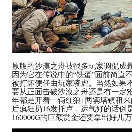
原版的沙漠之舟被很多玩家调侃成
因为它在传说中的“铁蛋”面前简直
被打坏便任由玩家凌虐。当然如果
要从正面击破沙漠之舟还是有一定
年都是开着一辆红狼+两辆塔镇租来的
后疯狂扔16发托卢，运气好的话倒
160000G的巨额赏金还要拿出好几万