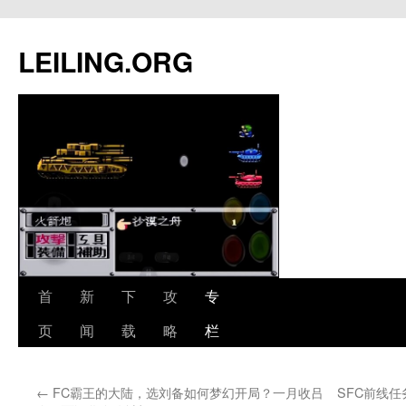
跳
至
LEILING.ORG
正
文
首
新
下
攻
专
页
闻
载
略
栏
←
FC霸王的大陆，选刘备如何梦幻开局？一月收吕
SFC前线