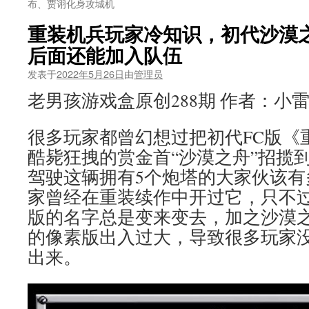
布、贾诩化身攻城机
重装机兵玩家冷知识，初代沙漠
后面还能加入队伍
发表于
2022年5月26日
由
管理员
老男孩游戏盒原创288期 作者：小
很多玩家都曾幻想过把初代FC版《
酷毙狂拽的赏金首“沙漠之舟”招揽
驾驶这辆拥有5个炮塔的大家伙该有
家曾经在重装续作中开过它，只不
版的名字总是变来变去，加之沙漠之
的像素版出入过大，导致很多玩家
出来。