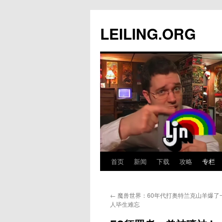
跳
至
LEILING.ORG
正
文
首页
新闻
下载
攻略
专栏
←
魔兽世界：60年代打奥特兰克山羊爆了
人毕生难忘