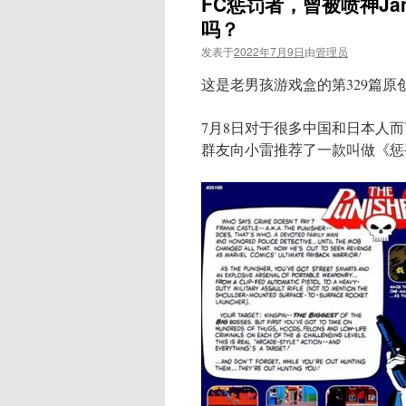
FC惩罚者，曾被喷神J
吗？
发表于
2022年7月9日
由
管理员
这是老男孩游戏盒的第329篇原
7月8日对于很多中国和日本人
群友向小雷推荐了一款叫做《惩