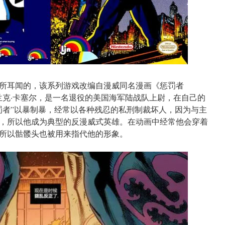
所耳闻的，该系列游戏改编自漫威同名漫画《惩罚者
做弗兰克·卡塞尔，是一名退役的美国海军陆战队上尉，在自己的
罚者”以暴制暴，经常以各种残忍的私刑制裁坏人，因为与主
，所以他成为典型的反漫威式英雄。在动画中经常他会穿着
所以骷髅头也被用来指代他的形象。