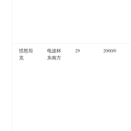
愤怒坦
电波杯
29
2000/0
克
东南方