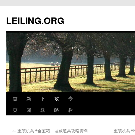
跳
至
LEILING.ORG
正
文
首
新
下
攻
专
页
闻
载
略
栏
←
重装机兵R全宝箱、埋藏道具攻略资料
重装机兵F