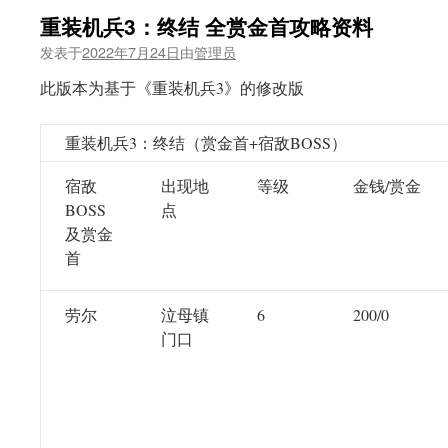
重装机兵3：终结 全赏金首攻略资料
发表于
2022年7月24日
由
管理员
此版本为基于《重装机兵3》的修改版
重装机兵3：终结（赏金首+宿敌BOSS）
宿敌
出现地
等级
金钱/赏金
BOSS
点
及赏金
首
劳尔
泣母镇
6
200/0
门口