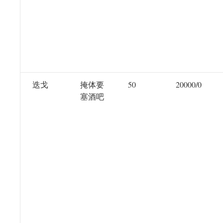
迭戈
掩体要
50
20000/0
塞酒吧