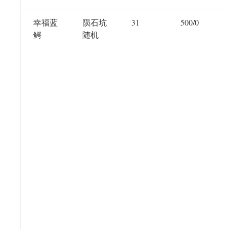
幸福蓝
陨石坑
31
500/0
鳄
随机