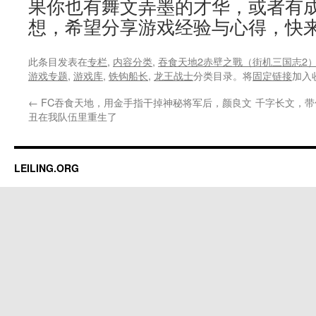
果你也有舞文弄墨的才华，或者有
想，希望分享游戏经验与心得，快
此条目发表在
专栏
,
内容分类
,
吞食天地2赤壁之戰（街机三国志2
游戏专题
,
游戏库
,
铁钩船长
,
龙王战士
分类目录。将
固定链接
加入
←
FC吞食天地，用金手指干掉神秘将军后，颜良文
千字长文，带
丑在我队伍里重生了
LEILING.ORG