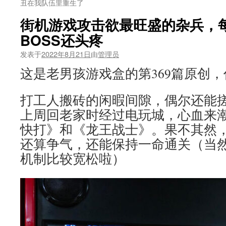
丑在我队伍里重生了
街机游戏攻击欲最旺盛的杂兵，每
BOSS还头疼
发表于
2022年8月21日
由
管理员
这是老男孩游戏盒的第369篇原创
打工人搬砖的闲暇间隙，偶尔还能
上周回老家时经过电玩城，心血来
快打》和《龙王战士》。果不其然
还算争气，还能保持一命通关（当
机制比较宽松啦）