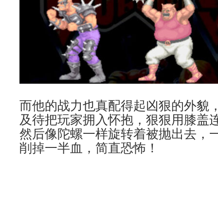
而他的战力也真配得起凶狠的外貌
及待把玩家拥入怀抱，狠狠用膝盖
然后像陀螺一样旋转着被抛出去，
削掉一半血，简直恐怖！