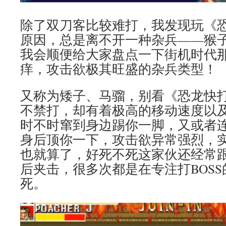
除了双刀客比较难打，我发现玩《
原因，总是离不开一种杂兵——猴
我会顺便给大家盘点一下街机时代
痒，攻击欲极其旺盛的杂兵类型！
又称为矮子、马骝，别看《恐龙快
不禁打，却有着极高的移动速度以
时不时窜到身边踢你一脚，又或者
身后顶你一下，攻击欲异常强烈，
也就算了，好死不死这家伙还经常跟
后夹击，很多次都是在专注打BOS
死。