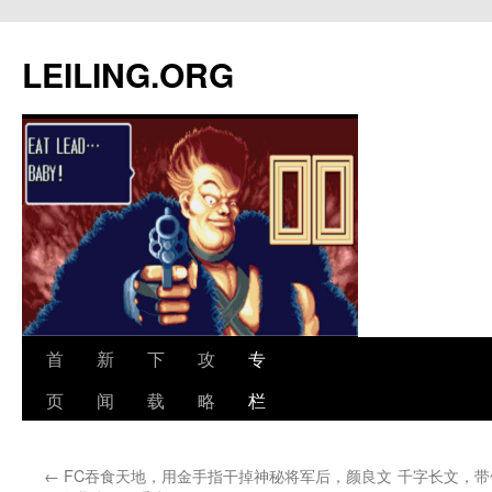
跳
至
LEILING.ORG
正
文
首
新
下
攻
专
页
闻
载
略
栏
←
FC吞食天地，用金手指干掉神秘将军后，颜良文
千字长文，带