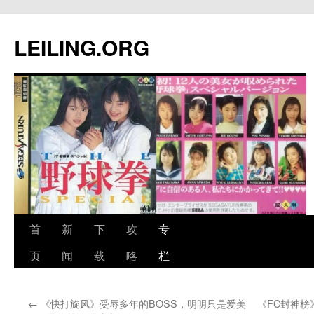
跳
至
LEILING.ORG
正
文
首
新
下
攻
专
页
闻
载
略
栏
←
《快打旋风》受辱多年的BOSS，明明只是爱美
《FC封神