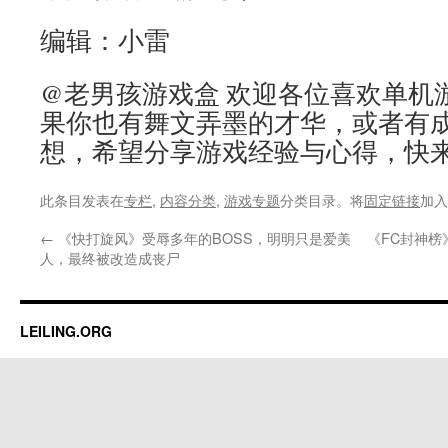
编辑：小雷
@老男孩游戏盒 欢迎各位喜欢单机
果你也有舞文弄墨的才华，或者有
想，希望分享游戏经验与心得，快
此条目发表在
专栏
,
内容分类
,
游戏专题
分类目录。将
固定链接
加入
←
《快打旋风》受辱多年的BOSS，明明只是爱美
《FC封神
人，最终被改造成丧尸
LEILING.ORG