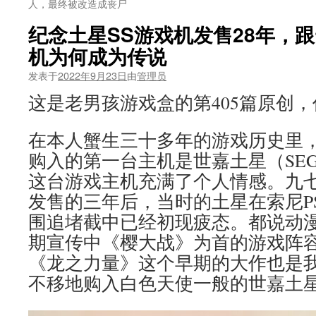
人，最终被改造成丧尸
纪念土星SS游戏机发售28年，
机为何成为传说
发表于
2022年9月23日
由
管理员
这是老男孩游戏盒的第405篇原创
在本人蟹生三十多年的游戏历史里
购入的第一台主机是世嘉土星（SEGA 
这台游戏主机充满了个人情感。九
发售的三年后，当时的土星在索尼PS（Pl
围追堵截中已经初现疲态。都说动
期宣传中《樱大战》为首的游戏阵
《龙之力量》这个早期的大作也是
不移地购入白色天使一般的世嘉土