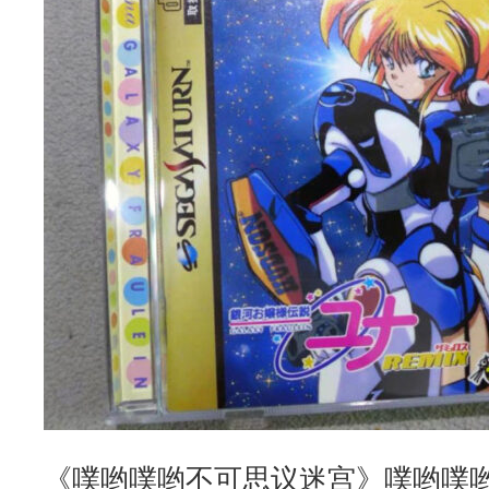
《噗哟噗哟不可思议迷宫》噗哟噗