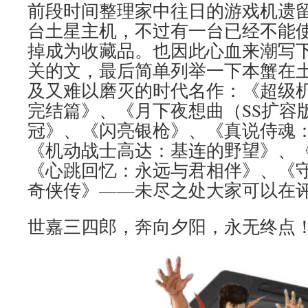
前段时间整理家中往日的游戏机遗
台土星主机，不过有一台已经不能
掉成为收藏品。也因此心血来潮写
关的文，最后简单列举一下本蟹在
及又难以磨灭的时代名作：《超级机
完结篇》、《月下夜想曲（SS扩容
冠》、《闪亮银枪》、《真说侍魂
《机动战士高达：基连的野望》、
《心跳回忆：永远与君相伴》、《
奇侠传》——未尽之处大家可以在
世嘉三四郎，奔向夕阳，永无终点