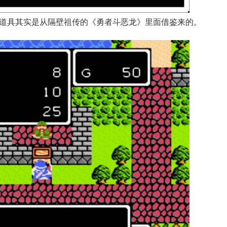
道具其实是从隔壁祖传的《勇者斗恶龙》里面借鉴来的。