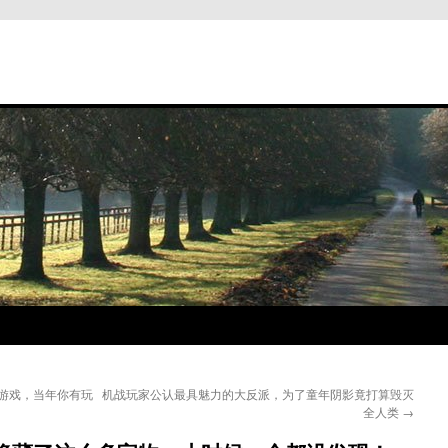
游戏，当年你有玩
机战玩家公认最具魅力的大反派，为了童年阴影竟打算毁灭
全人类
→