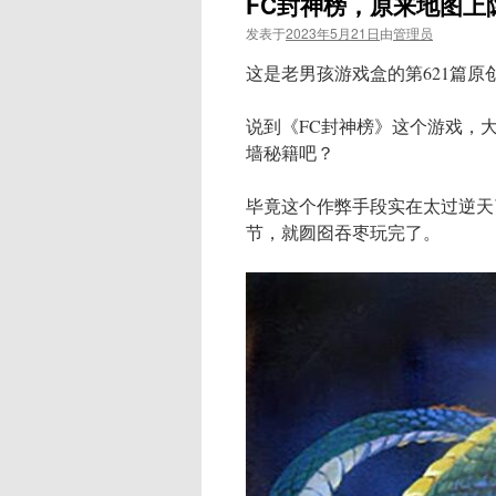
FC封神榜，原来地图上
发表于
2023年5月21日
由
管理员
这是老男孩游戏盒的第621篇原
说到《FC封神榜》这个游戏，大
墙秘籍吧？
毕竟这个作弊手段实在太过逆天
节，就囫囵吞枣玩完了。