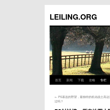
跳
至
LEILING.ORG
正
文
首页
新闻
下载
攻略
专栏
←
PS基连的野望，最独特的机动战士高达
过吗？