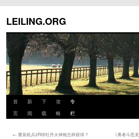
跳
至
LEILING.ORG
正
文
首
新
下
攻
专
页
闻
载
略
栏
←
重装机兵2R绯牡丹火神炮怎样获得？
《勇者斗恶龙