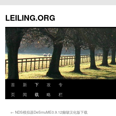
跳
至
LEILING.ORG
正
文
首
新
下
攻
专
页
闻
载
略
栏
←
NDS模拟器DeSmuME0.9.12癫啵汉化版下载