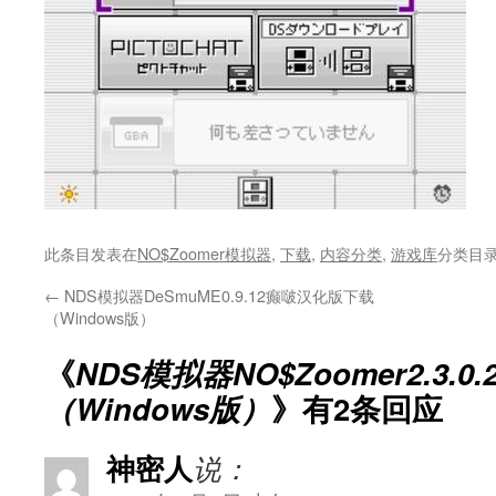
此条目发表在
NO$Zoomer模拟器
,
下载
,
内容分类
,
游戏库
分类目
←
NDS模拟器DeSmuME0.9.12癫啵汉化版下载
（Windows版）
《
NDS模拟器NO$Zoomer2.3.
（Windows版）
》有2条回应
神密人
说：