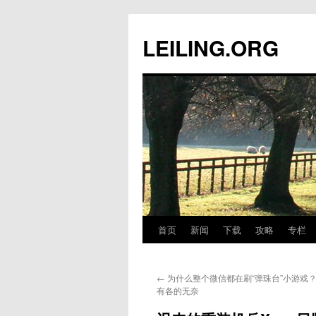
跳
至
LEILING.ORG
正
文
首页
新闻
下载
攻略
专栏
←
为什么整个微信都在刷“弹珠台”小游戏
有各的无奈