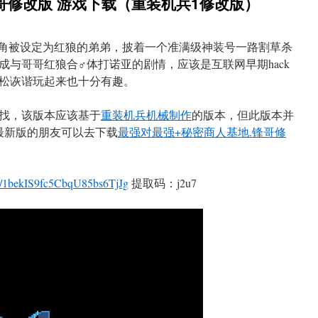
哥修改版 游戏下载（重装机兵1修改版）
，主角被设定为红狼的弟弟，披着一个准满级神装号一路割草杀
成与哥哥红狼合♂体打诺亚的剧情，应该是互联网早期hack
松诙谐玩起来也十分有趣。
找，该版本应该基于
重装机兵机械制作
的版本，但此版本并
最新版的朋友可以去下载
最强对最强+秘密商人基地.锋哥修
m/s/1bekIS9fc5CbqU85bs6TjJg
提取码：j2u7