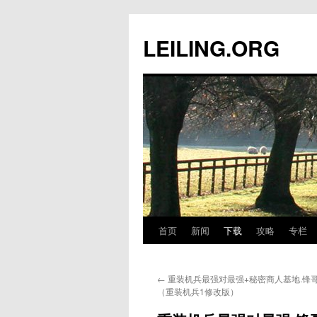
跳
至
LEILING.ORG
正
文
首页
新闻
下载
攻略
专栏
←
重装机兵最强对最强+秘密商人基地.锋哥
（重装机兵1修改版）