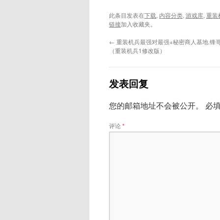
此条目发表在
下载
,
内容分类
,
游戏库
,
重装
链接
加入收藏夹。
←
重装机兵最强对最强+秘密商人基地.锋哥
（重装机兵1修改版）
发表回复
您的邮箱地址不会被公开。
必
评论
*