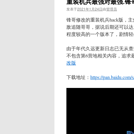
重装机兵最强对最强.锋
发表于
2021年1月24日
由
管理员
锋哥修改的重装机兵hack版
敌追随哥哥，据说后期还可以达
程度较高的一个版本了，剧情轻
由于年代久远更新日志已无从查
不包含第6营地相关内容，追求
改版
下载地址：
https://pan.baidu.co