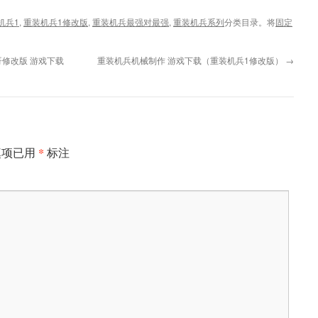
机兵1
,
重装机兵1修改版
,
重装机兵最强对最强
,
重装机兵系列
分类目录。将
固定
修改版 游戏下载
重装机兵机械制作 游戏下载（重装机兵1修改版）
→
*
填项已用
标注