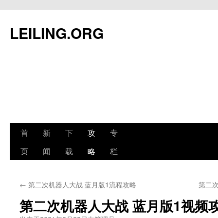
跳
至
LEILING.ORG
正
文
首
新
下
攻
专
页
闻
载
略
栏
←
第二次机器人大战 蓝月版1流程攻略
第二次
第二次机器人大战 蓝月版1视频