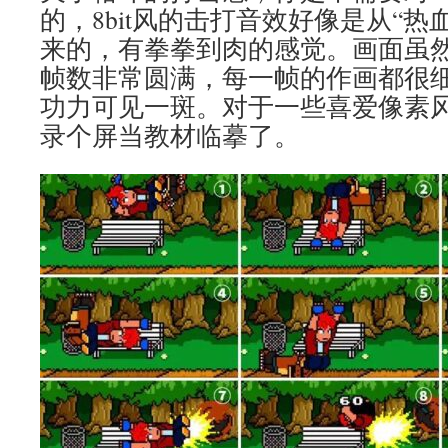
的，8bit风的击打音效好像是从“热
来的，有拳拳到肉的感觉。画面虽然
帧数非常圆满，每一帧的作画都很
功力可见一斑。对于一些喜爱像素
录个屏当教材临摹了。