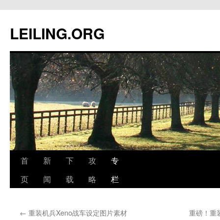
跳
至
LEILING.ORG
正
文
首
新
下
攻
专
页
闻
载
略
栏
←
重装机兵Xeno战车设定图片素材
重磅！重装