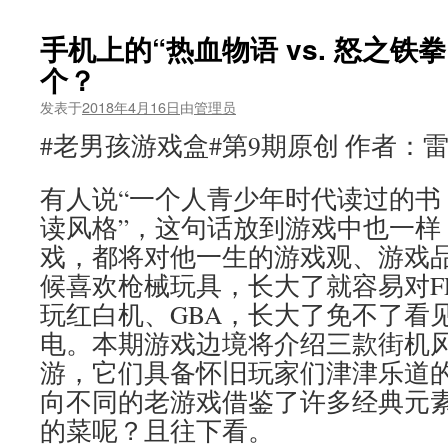
手机上的“热血物语 vs. 怒之铁
个？
发表于
2018年4月16日
由
管理员
#老男孩游戏盒#第9期原创 作者：
有人说“一个人青少年时代读过的书
读风格”，这句话放到游戏中也一样
戏，都将对他一生的游戏观、游戏
候喜欢枪械玩具，长大了就容易对F
玩红白机、GBA，长大了免不了看见
电。本期游戏边境将介绍三款街机
游，它们具备怀旧玩家们津津乐道
向不同的老游戏借鉴了许多经典元
的菜呢？且往下看。