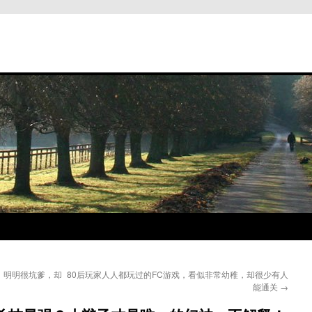
，明明很坑爹，却
80后玩家人人都玩过的FC游戏，看似非常幼稚，却很少有人
能通关
→