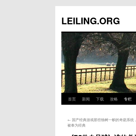
跳
至
LEILING.ORG
正
文
首页
新闻
下载
攻略
专栏
←
国产经典游戏那些独树一帜的奇葩系统
被奉为经典