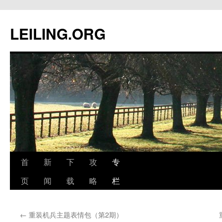
跳
至
LEILING.ORG
正
文
首
新
下
攻
专
页
闻
载
略
栏
←
重装机兵主题表情包（第2期）