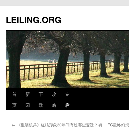
跳
至
LEILING.ORG
正
文
首
新
下
攻
专
页
闻
载
略
栏
←
《重装机兵》红狼形象30年间有过哪些变迁？初
FC最终幻