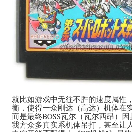
就比如游戏中无往不胜的速度属性
衡，使得一众刚达（高达）机体在
而是最终BOSS瓦尔（瓦尔西昂）
我方众多真实系机体吊打，甚至让